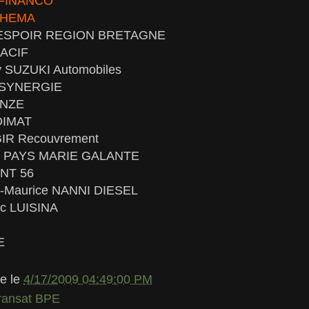
s FINANCO
ATHEMA
is ESPOIR REGION BRETAGNE
MACIF
y SUZUKI Automobiles
e SYNERGIE
ENZE
EDIMAT
GIR Recouvrement
oel PAYS MARIE GALANTE
INT 56
s-Maurice NANNI DIESEL
ic LUISINA
E
le
le
4/17/2009 04:49:00 PM
ransat BPE