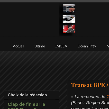
Accueil
Ultime
IMOCA
Ocean Fifty
A
Transat BPE / 
Choix de la rédaction
«
La remontée de
G
(Espoir Région Bret
Clap de fin sur la
concernant, je pen