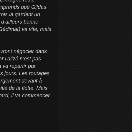
omprends que Gildas
rois là gardent un
 d’ailleurs bonne
Gédimat) va vite, mais
devront négocier dans
 l’alizé n’est pas
 va repartir par
ns jours. Les routages
argement devant à
tié de la flotte. Mais
tard, il va commencer