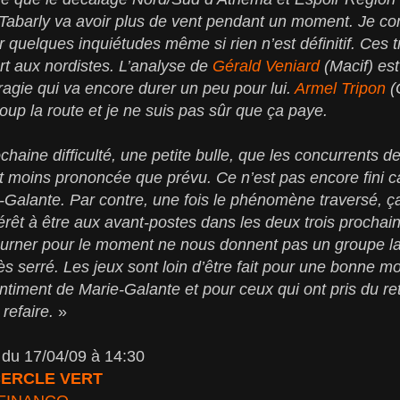
 Tabarly va avoir plus de vent pendant un moment. Je c
 quelques inquiétudes même si rien n’est définitif. Ces t
rt aux nordistes.
L’analyse de
Gérald Veniard
(Macif) est
agie qui va encore durer un peu pour lui.
Armel Tripon
(
coup la route et je ne suis pas sûr que ça paye.
chaine difficulté, une petite bulle, que les concurrents 
it moins prononcée que prévu. Ce n’est pas encore fini car
e-Galante. Par contre, une fois le phénomène traversé, ça
térêt à être aux avant-postes dans les deux trois prochai
ourner pour le moment ne nous donnent pas un groupe l
rès serré. Les jeux sont loin d’être fait pour une bonne moi
timent de Marie-Galante et pour ceux qui ont pris du re
e refaire.
»
du 17/04/09 à 14:30
 CERCLE VERT