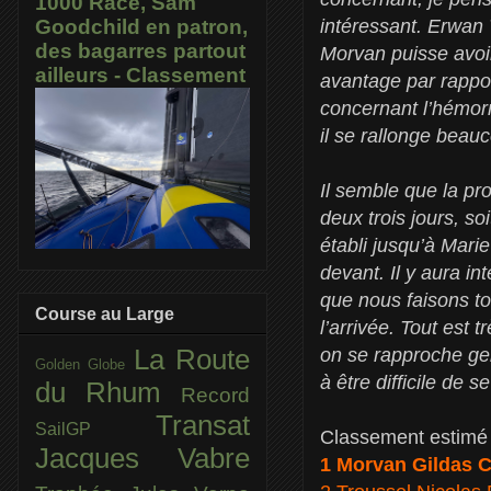
1000 Race, Sam
intéressant. Erwan
Goodchild en patron,
des bagarres partout
Morvan puisse avoir
ailleurs - Classement
avantage par rappo
concernant l’hémorr
il se rallonge beau
Il semble que la pro
deux trois jours, so
établi jusqu’à Mari
devant. Il y aura in
que nous faisons t
Course au Large
l’arrivée. Tout est t
on se rapproche gen
La Route
Golden Globe
à être difficile de s
du Rhum
Record
Transat
SailGP
Classement estimé 
Jacques Vabre
1 Morvan Gildas