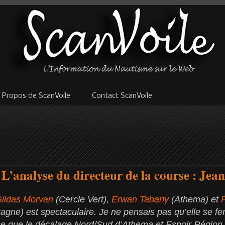
 Propos de ScanVoile
Contact ScanVoile
L’analyse du directeur de la course : Jea
ildas Morvan
(Cercle Vert),
Erwan Tabarly
(Athema) et
agne) est spectaculaire. Je ne pensais pas qu’elle se fera
se que le décalage Nord/Sud d’Athema et Espoir Région