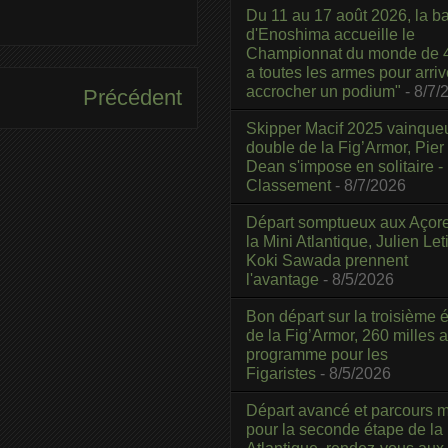
Du 11 au 17 août 2026, la b
d'Enoshima accueille le
Championnat du monde de 4
a toutes les armes pour arriv
accrocher un podium"
- 8/7/
Précédent
Skipper Macif 2025 vainque
double de la Fig’Armor, Pier
Dean s'impose en solitaire -
Classement
- 8/7/2026
Départ somptueux aux Açor
la Mini Atlantique, Julien Leti
Koki Sawada prennent
l'avantage
- 8/5/2026
Bon départ sur la troisième é
de la Fig’Armor, 260 milles 
programme pour les
Figaristes
- 8/5/2026
Départ avancé et parcours m
pour la seconde étape de la