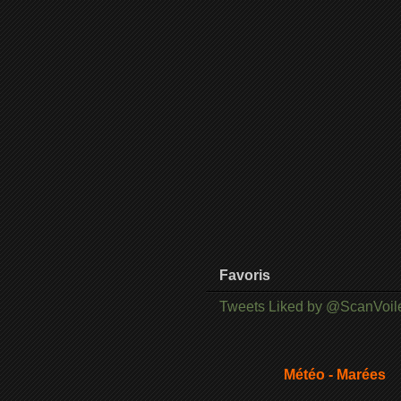
Favoris
Tweets Liked by @ScanVoil
Météo - Marées