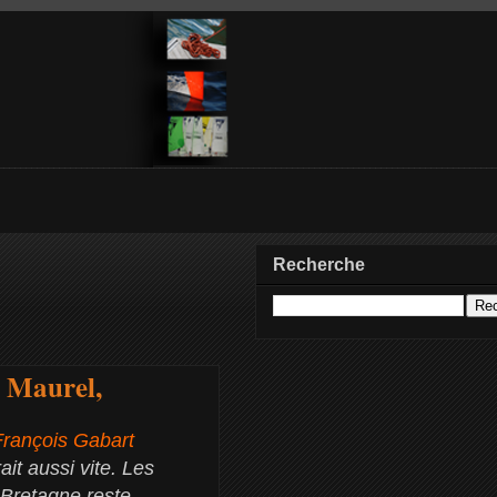
Recherche
n Maurel,
François Gabart
it aussi vite. Les
 Bretagne reste