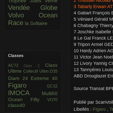
2 Troussel Nicola
Trophée Jules Verne
3 Tabarly Erwan 
Vendée Globe
4 Gabart Franço
Volvo Ocean
5 Véniard Gérald 
Race
la Solitaire
6 Chabagny Thierr
7 Joschke Isabell
8 Le Gal Franck L
9 Tripon Armel G
10 Hardy Adrien A
Classes
11 Victor Jean N
12 Livory Yannig C
Class
AC72
Class C
13 Tannyères Loui
Ultime
Collectif Ultim
D35
ABD Drouglazet Er
Diam 24
Extreme 40
Figaro
GC32
Source Transat BP
IMOCA
Multi50
Ocean Fifty
VO70
Publié par
ScanVoi
class40
Libellés :
Figaro
,
T