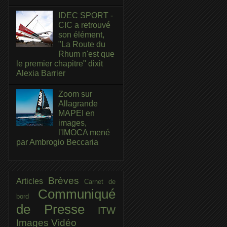
IDEC SPORT -
CIC a retrouvé
son élément,
"La Route du
Rhum n'est que
le premier chapitre" dixit
Alexia Barrier
Zoom sur
Allagrande
MAPEI en
images,
l'IMOCA mené
par Ambrogio Beccaria
Brèves
Articles
Carnet de
Communiqué
bord
de Presse
ITW
Images
Vidéo