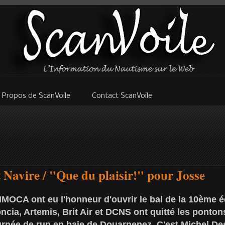
 Propos de ScanVoile
Contact ScanVoile
t Navire / "Que du plaisir!" pour Josse
 IMOCA ont eu l'honneur d'ouvrir le bal de la 10ème 
oncia, Artemis, Brit Air et DCNS ont quitté les ponto
urnée de run en baie de Douarnenez. C'est Michel De