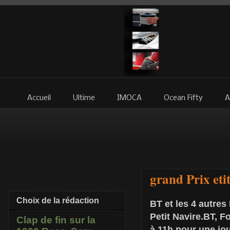
Accueil
Ultime
IMOCA
Ocean Fifty
A
grand Prix eti
Choix de la rédaction
BT et les 4 autres
Petit Navire.BT, F
Clap de fin sur la
à 11h pour une jo