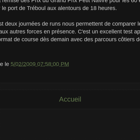
a remise des Prix du Grand Prix Petit Navire pour les 60 
le port de Tréboul aux alentours de 18 heures.
'est deux journées de runs nous permettent de comparer 
aux autres forces en présence. C'est un excellent test ap
format de course dès demain avec des parcours côtiers d
le
le
5/02/2009 07:58:00 PM
Accueil