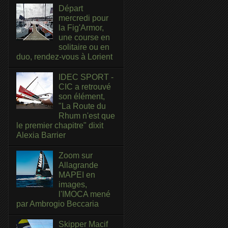
Départ
mercredi pour
la Fig'Armor,
une course en
solitaire ou en
duo, rendez-vous à Lorient
IDEC SPORT -
CIC a retrouvé
son élément,
"La Route du
Rhum n'est que
le premier chapitre" dixit
Alexia Barrier
Zoom sur
Allagrande
MAPEI en
images,
l'IMOCA mené
par Ambrogio Beccaria
Skipper Macif