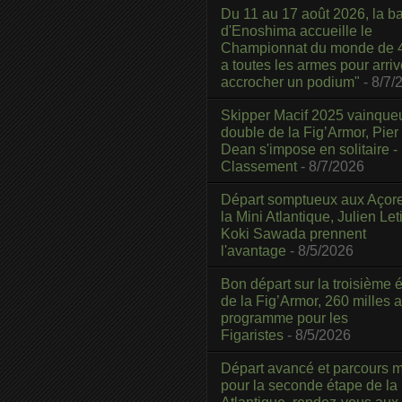
Du 11 au 17 août 2026, la b
d'Enoshima accueille le
Championnat du monde de 4
a toutes les armes pour arriv
accrocher un podium"
- 8/7/
Skipper Macif 2025 vainque
double de la Fig’Armor, Pier
Dean s'impose en solitaire -
Classement
- 8/7/2026
Départ somptueux aux Açor
la Mini Atlantique, Julien Leti
Koki Sawada prennent
l'avantage
- 8/5/2026
Bon départ sur la troisième é
de la Fig’Armor, 260 milles 
programme pour les
Figaristes
- 8/5/2026
Départ avancé et parcours m
pour la seconde étape de la