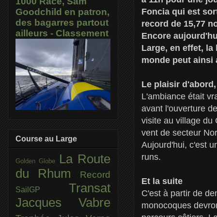
1000 Race, Sam
Foncia qui est sor
Goodchild en patron,
des bagarres partout
record de 15,77 n
ailleurs - Classement
Encore aujourd'hui
Large, en effet, l
monde peut ainsi 
Le plaisir d'abord, 
L'ambiance était vr
avant l'ouverture de 
visite au village du
vent de secteur Nor
Course au Large
Aujourd'hui, c'est 
runs.
La Route
Golden Globe
du Rhum
Record
Et la suite
Transat
SailGP
C'est à partir de d
Jacques Vabre
monocoques devront 