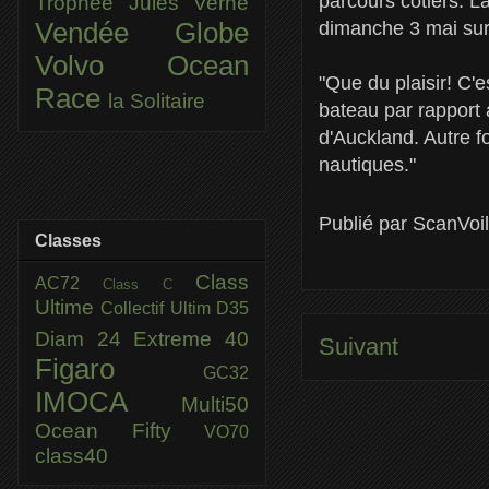
parcours côtiers. L
Trophée Jules Verne
dimanche 3 mai sur 
Vendée Globe
Volvo Ocean
"Que du plaisir! C
Race
la Solitaire
bateau par rapport 
d'Auckland. Autre 
nautiques."
Publié par
ScanVoi
Classes
Class
AC72
Class C
Ultime
Collectif Ultim
D35
Diam 24
Extreme 40
Suivant
Figaro
GC32
IMOCA
Multi50
Ocean Fifty
VO70
class40