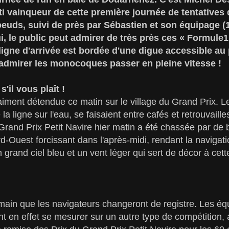
ti vainqueur de cette première journée de tentatives
oeuds, suivi de près par Sébastien et son équipage (
, le public peut admirer de très près ces « Formule1
a ligne d'arrivée est bordée d'une digue accessible au 
admirer les monocoques passer en pleine vitesse !
s'il vous plaît !
aiment détendue ce matin sur le village du Grand Prix. L
la ligne sur l'eau, se faisaient entre cafés et retrouvaille
 Grand Prix Petit Navire hier matin a été chassée par de b
d-Ouest forcissant dans l'après-midi, rendant la navigat
un grand ciel bleu et un vent léger qui sert de décor à ce
emain que les navigateurs changeront de registre. Les é
en effet se mesurer sur un autre type de compétition, 