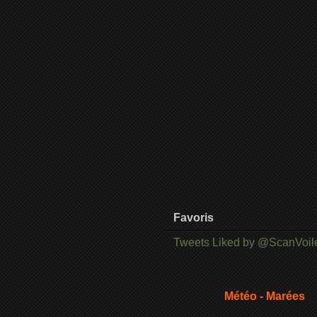
Favoris
Tweets Liked by @ScanVoil
Météo - Marées