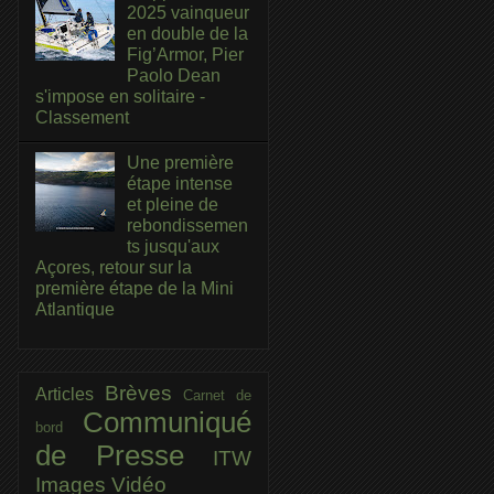
2025 vainqueur
en double de la
Fig’Armor, Pier
Paolo Dean
s'impose en solitaire -
Classement
Une première
étape intense
et pleine de
rebondissemen
ts jusqu'aux
Açores, retour sur la
première étape de la Mini
Atlantique
Brèves
Articles
Carnet de
Communiqué
bord
de Presse
ITW
Images
Vidéo