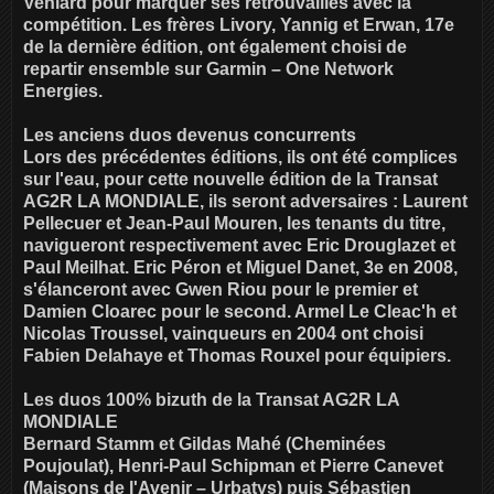
Veniard pour marquer ses retrouvailles avec la
compétition. Les frères Livory, Yannig et Erwan, 17e
de la dernière édition, ont également choisi de
repartir ensemble sur Garmin – One Network
Energies.
Les anciens duos devenus concurrents
Lors des précédentes éditions, ils ont été complices
sur l'eau, pour cette nouvelle édition de la Transat
AG2R LA MONDIALE, ils seront adversaires : Laurent
Pellecuer et Jean-Paul Mouren, les tenants du titre,
navigueront respectivement avec Eric Drouglazet et
Paul Meilhat. Eric Péron et Miguel Danet, 3e en 2008,
s'élanceront avec Gwen Riou pour le premier et
Damien Cloarec pour le second. Armel Le Cleac'h et
Nicolas Troussel, vainqueurs en 2004 ont choisi
Fabien Delahaye et Thomas Rouxel pour équipiers.
Les duos 100% bizuth de la Transat AG2R LA
MONDIALE
Bernard Stamm et Gildas Mahé (Cheminées
Poujoulat), Henri-Paul Schipman et Pierre Canevet
(Maisons de l'Avenir – Urbatys) puis Sébastien