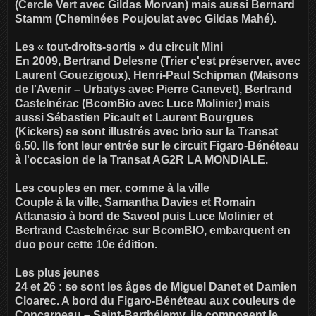
(Cercle Vert avec Gildas Morvan) mais aussi Bernard
Stamm (Cheminées Poujoulat avec Gildas Mahé).
Les « tout-droits-sortis » du circuit Mini
En 2009, Bertrand Delesne (Trier c'est préserver, avec
Laurent Gouezigoux), Henri-Paul Schipman (Maisons
de l'Avenir – Urbatys avec Pierre Canevet), Bertrand
Castelnérac (BcomBio avec Luce Molinier) mais
aussi Sébastien Picault et Laurent Bourgues
(Kickers) se sont illustrés avec brio sur la Transat
6.50. Ils font leur entrée sur le circuit Figaro-Bénéteau
à l'occasion de la Transat AG2R LA MONDIALE.
Les couples en mer, comme à la ville
Couple à la ville, Samantha Davies et Romain
Attanasio à bord de Saveol puis Luce Molinier et
Bertrand Castelnérac sur BcomBIO, embarquent en
duo pour cette 10e édition.
Les plus jeunes
24 et 26 : se sont les âges de Miguel Danet et Damien
Cloarec. A bord du Figaro-Bénéteau aux couleurs de
Concarneau – Saint-Barthélemy, ils composent le