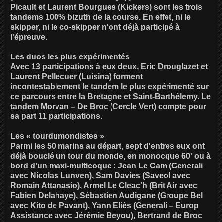
Picault et Laurent Bourgues (Kickers) sont les trois
tandems 100% bizuth de la course. En effet, ni le
skipper, ni le co-skipper n'ont déjà participé à
l'épreuve.
Les duos les plus expérimentés
Avec 13 participations à eux deux, Eric Drouglazet et
Laurent Pellecuer (Luisina) forment
incontestablement le tandem le plus expérimenté sur
ce parcours entre la Bretagne et Saint-Barthélemy. Le
tandem Morvan – De Broc (Cercle Vert) compte pour
sa part 11 participations.
Les « tourdumondistes »
Parmi les 50 marins au départ, sept d'entres eux ont
déjà bouclé un tour du monde, en monocque 60' ou à
bord d'un maxi-multicoque : Jean Le Cam (Generali
avec Nicolas Lunven), Sam Davies (Saveol avec
Romain Attanasio), Armel Le Cleac'h (Brit Air avec
Fabien Delahaye), Sébastien Audigane (Groupe Bel
avec Kito de Pavant), Yann Eliès (Generali – Europ
Assistance avec Jérémie Beyou), Bertrand de Broc