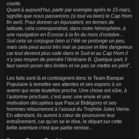
courte.
Quant à aujourd’hui, partir par exemple après le 15 mars,
signifie que nous passerions (si tout va bien) le Cap Horn
fin avril. Pour donner un équivalent, en termes de
latitude, cela correspondrait, dans notre hémisphère, à
une navigation en Ecosse à la fin du mois d'octobre…
Soit cela se conjugue bien si l’été se prolonge un peu,
mais cela peut aussi très mal se passer et être dangereux
car tout devient plus rude dans le Sud et au Cap Horn il
n’y pas moyen de prendre l’itinéraire B. Quelque part, il
faut savoir poser des limites et ne pas se mettre en péril
".
Les faits sont là et contraignent donc le Team Banque
Populaire à remettre ses attentes et ses espoirs à un
avenir qui reste toutefois proche. Une chose est sûre, à
l'automne prochain, c'est avec une envie et une
motivation décuplées que Pascal Bidégorry et ses
hommes retourneront à l'assaut du Trophée Jules Verne.
En attendant, ils auront à cœur de poursuivre leur
entraînement, car qu'on se le dise, le départ sur cette
belle aventure n'est que partie remise...