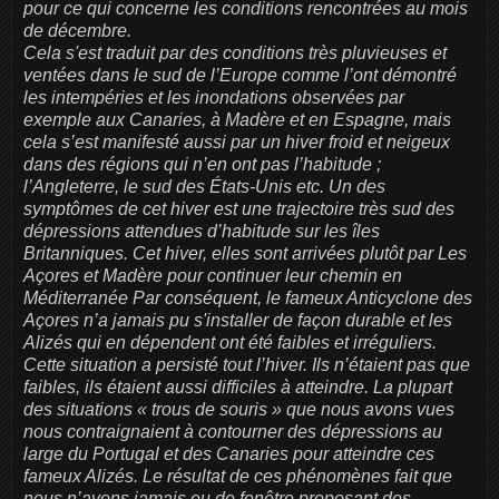
pour ce qui concerne les conditions rencontrées au mois
de décembre.
Cela s'est traduit par des conditions très pluvieuses et
ventées dans le sud de l’Europe comme l’ont démontré
les intempéries et les inondations observées par
exemple aux Canaries, à Madère et en Espagne, mais
cela s’est manifesté aussi par un hiver froid et neigeux
dans des régions qui n’en ont pas l’habitude ;
l’Angleterre, le sud des États-Unis etc. Un des
symptômes de cet hiver est une trajectoire très sud des
dépressions attendues d’habitude sur les îles
Britanniques. Cet hiver, elles sont arrivées plutôt par Les
Açores et Madère pour continuer leur chemin en
Méditerranée Par conséquent, le fameux Anticyclone des
Açores n’a jamais pu s'installer de façon durable et les
Alizés qui en dépendent ont été faibles et irréguliers.
Cette situation a persisté tout l’hiver. Ils n’étaient pas que
faibles, ils étaient aussi difficiles à atteindre. La plupart
des situations « trous de souris » que nous avons vues
nous contraignaient à contourner des dépressions au
large du Portugal et des Canaries pour atteindre ces
fameux Alizés. Le résultat de ces phénomènes fait que
nous n’avons jamais eu de fenêtre proposant des