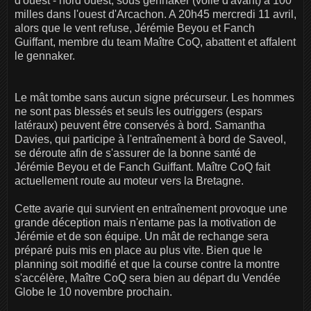
d'ouest - nord ouest, sous gennaker (voile d'avant) à 100
milles dans l'ouest d'Arcachon. A 20h45 mercredi 11 avril,
alors que le vent refuse, Jérémie Beyou et Fanch
Guiffant, membre du team Maître CoQ, abattent et affalent
le gennaker.
Le mât tombe sans aucun signe précurseur. Les hommes
ne sont pas blessés et seuls les outriggers (espars
latéraux) peuvent être conservés à bord. Samantha
Davies, qui participe à l'entraînement à bord de Saveol,
se déroute afin de s'assurer de la bonne santé de
Jérémie Beyou et de Fanch Guiffant. Maître CoQ fait
actuellement route au moteur vers la Bretagne.
Cette avarie qui survient en entraînement provoque une
grande déception mais n'entame pas la motivation de
Jérémie et de son équipe. Un mât de rechange sera
préparé puis mis en place au plus vite. Bien que le
planning soit modifié et que la course contre la montre
s'accélère, Maître CoQ sera bien au départ du Vendée
Globe le 10 novembre prochain.