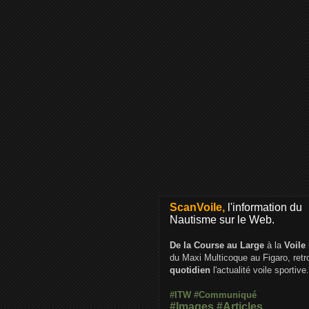
ScanVoile,
l'information du
Nautisme sur le Web.
De la Course au Large
à la
Voile
du Maxi Multicoque au Figaro, ret
quotidien
l'actualité voile sportive.
#ITW
#Communiqué
#Images
#Articles