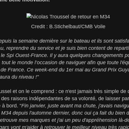
Credit : B.Stichelbaut/CMB Voile
 depuis la semaine dernière sur le bateau et ils sont satis
, reprendre du service et je suis bien content de reparti
it le Spi Ouest-France. Il y aura quelques changements po
 à tout le monde l’occasion de naviguer afin que toute l'éq
r de France. Ce week-end du 1er mai au Grand Prix Guya
y aura du niveau !"
ssel et on le comprend : ce n'est jamais très simple de d
des raisons indépendantes de sa volonté, de laisser part
 à bord. "
Fin janvier, juste avant ma chute, j'avais navig
e M34 depuis l'automne dernier, donc oui ça fait du bie
je retrouve mes marques et j'ai un peu d'appréhension là-d
 gars vont m'aider à retrouver le meilleur niveau très ra