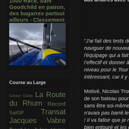
1000 Race, Sam
Goodchild en patron,
des bagarres partout
ailleurs - Classement
"
J'ai fait des tests
naviguer de nouveau
l'équipage qui a fa
l’effectif et donner
niveau pour le Tou
intéressant, car il 
Course au Large
Motivé, Nicolas Trou
La Route
Golden Globe
de son bateau pour 
du Rhum
Record
sans être soi-même
Transat
n'avais pas barré l
SailGP
Jacques Vabre
! Il va falloir que 
bien entouré et les