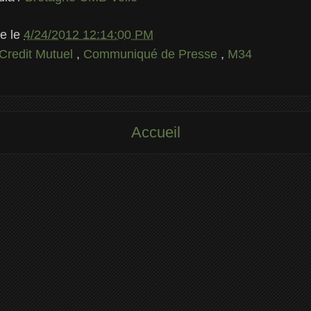
le
le
4/24/2012 12:14:00 PM
Credit Mutuel
,
Communiqué de Presse
,
M34
Accueil