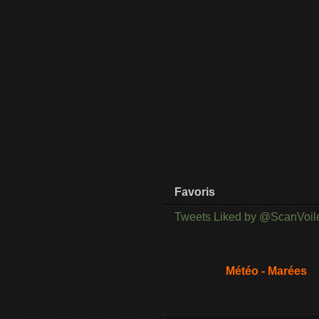
Favoris
Tweets Liked by @ScanVoil
Météo - Marées