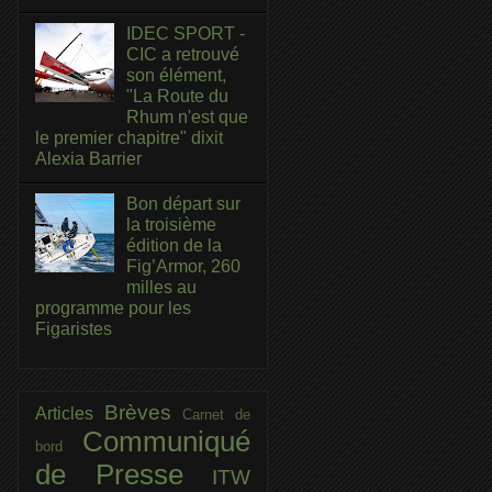
IDEC SPORT -
CIC a retrouvé
son élément,
"La Route du
Rhum n'est que
le premier chapitre" dixit
Alexia Barrier
Bon départ sur
la troisième
édition de la
Fig’Armor, 260
milles au
programme pour les
Figaristes
Brèves
Articles
Carnet de
Communiqué
bord
de Presse
ITW