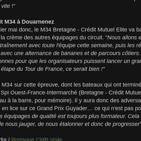
 vite
!"
it M34 à Douarnenez
ier mai donc, le M34 Bretagne - Crédit Mutuel Elite va ba
a crème des autres équipages du circuit. "
Nous allons e
raînement avec toute l'équipe cette semaine, puis les r
avec une alternance de bananes et de parcours côtiers.
onnes pour que les organisateurs puissent lancer un gran
 étape du Tour de France, ce serait bien !"
x M34 sur cette épreuve, dont les bateaux qui ont termin
 Spi Ouest-France-Intermarché (Bretagne - Crédit Mutuel 
u à la barre, pour mémoire). Il y aura donc des adversai
 en lice sur ce Grand Prix Guyader… ce qui n'est pas pou
s équipages de qualité est toujours plus formateur. Cel
e nous jauger, de nous étalonner et donc de progresser"
dia /
Bretagne CMB Voile