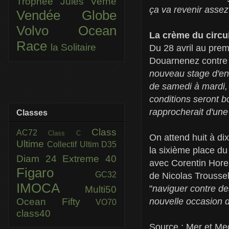
Trophée Jules Verne
ça va revenir assez
Vendée Globe
Volvo Ocean
La crème du circu
Race
la Solitaire
Du 28 avril au prem
Douarnenez contre l
nouveau stage d'ent
de samedi à mardi, 
conditions seront b
rapprocherait d'une
Classes
Class
AC72
Class C
On attend huit à di
Ultime
Collectif Ultim
D35
la sixième place du
Diam 24
Extreme 40
avec Corentin Horea
Figaro
GC32
de Nicolas Troussel
IMOCA
"
naviguer contre de
Multi50
Ocean Fifty
nouvelle occasion d
VO70
class40
Source : Mer et Me