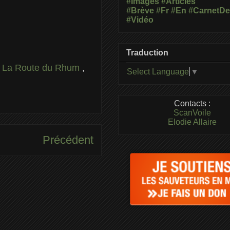
#Images
#Articles
#Brève
#Fr
#En
#CarnetD
#Vidéo
Traduction
,
La Route du Rhum
,
Select Language
▼
Contacts :
ScanVoile
Elodie Allaire
Précédent