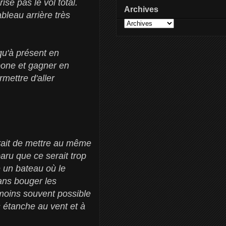
ise pas le vol total.
Archives
bleau arrière très
squ'à présent en
bone et gagner en
mettre d'aller
rait de mettre au même
paru que ce serait trop
é un bateau où le
sans bouger les
e moins souvent possible
 étanche au vent et à