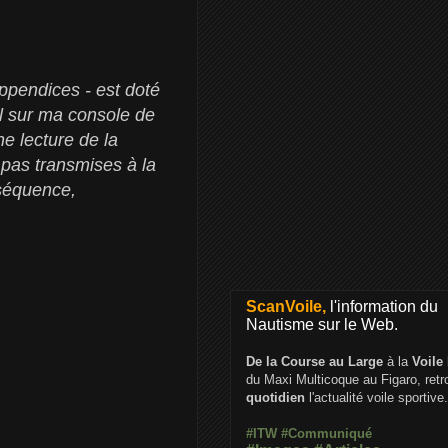
appendices - est doté
el sur ma console de
ne lecture de la
 pas transmises à la
nséquence,
ScanVoile,
l'information du
Nautisme sur le Web.
De la Course au Large
à la
Voile
du Maxi Multicoque au Figaro, ret
quotidien
l'actualité voile sportive.
#ITW
#Communiqué