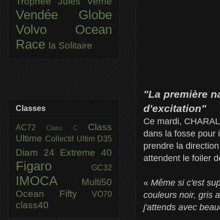
Trophée Jules Verne
Vendée Globe
Volvo Ocean
Race
la Solitaire
"La première na
d'excitation"
Classes
Ce mardi, CHARAL a 
Class
AC72
Class C
dans la fosse pour i
Ultime
Collectif Ultim
D35
prendre la direction
Diam 24
Extreme 40
attendent le foiler 
Figaro
GC32
IMOCA
Multi50
«
Même si c'est supe
Ocean Fifty
VO70
couleurs noir, gris
class40
j'attends avec beau