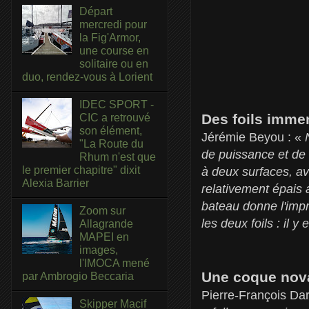
Départ
mercredi pour
la Fig'Armor,
une course en
solitaire ou en
duo, rendez-vous à Lorient
IDEC SPORT -
Des foils imme
CIC a retrouvé
son élément,
Jérémie Beyou : «
"La Route du
de puissance et de li
Rhum n'est que
le premier chapitre" dixit
à deux surfaces, ave
Alexia Barrier
relativement épais a
bateau donne l'impr
Zoom sur
les deux foils : il 
Allagrande
MAPEI en
images,
l'IMOCA mené
Une coque nova
par Ambrogio Beccaria
Pierre-François Da
Skipper Macif