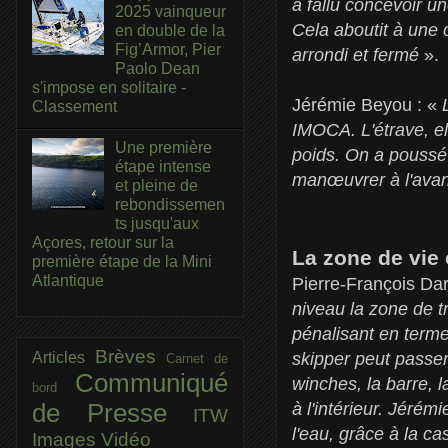
a fallu concevoir un
2025 vainqueur
Cela aboutit à une 
en double de la
Fig’Armor, Pier
arrondi et fermé
».
Paolo Dean
s'impose en solitaire -
Jérémie Beyou : «
Classement
IMOCA. L'étrave, e
Une première
poids. On a poussé 
étape intense
manœuvrer à l'ava
et pleine de
rebondissemen
ts jusqu'aux
Açores, retour sur la
La zone de vie
première étape de la Mini
Atlantique
Pierre-François Da
niveau la zone de tr
pénalisant en terme
Brèves
Articles
skipper peut passer 
Carnet de
Communiqué
winches, la barre, l
bord
de Presse
à l'intérieur. Jéré
ITW
l'eau, grâce à la c
Images
Vidéo