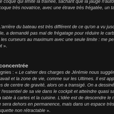
e coque qui limite la traînée, sachant que la jauge n'autor
coque très novatrice, avec une étrave très frégatée, un ta
L'arrière du bateau est très différent de ce qu'on a vu ju
lle, a demandé pas mal de frégatage pour réduire le car
les curseurs au maximum avec une seule limite : me per
nt
».
 concentrée
rgnies : «
Le cahier des charges de Jérémie nous suggé
avail et la zone de vie, comme sur les Ultimes. Il est ap
s de centre de gravité, alors on a transigé. On a dessin
l'essentiel de sa vie dans le cockpit et atteindre quasi 
a table à cartes et la cuisine. L'idée est de descendre l
mie sera dehors en permanence, mais dans un espace très
asquette non rétractable
».