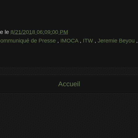
le
le
8/21/2018 06:09:00 PM
ommuniqué de Presse
,
IMOCA
,
ITW
,
Jeremie Beyou
Accueil