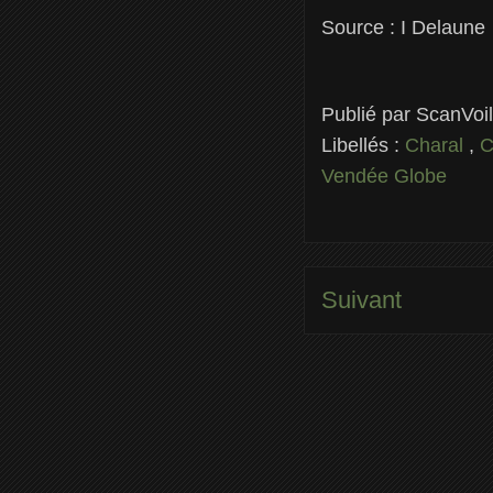
Source : I Delaune
Publié par
ScanVoi
Libellés :
Charal
,
C
Vendée Globe
Suivant