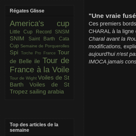
Régates Glisse
"Une vraie fus
America's cup
Ces premiers bords 
CHARAL à la ligne
Little Cup
Record SNSM
SNIM
Charal avant la Ro
Saint Barth Cata
Cup
modifications,
expli
Semaine de Porquerolles
Spi
Tour
Torche Pro France
aujourd'hui n'est p
Tour de
de Belle ile
IMOCA jamais constr
France à la Voile
Voiles de St
Tour de Wight
Barth
Voiles de St
Tropez
sailing arabia
Top des articles de la
semaine