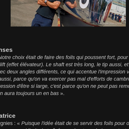
nses
Notre choix était de faire des foils qui poussent fort, po
ft (effet élévateur). Le shaft est très long, le tip aussi, 
c deux angles différents, ce qui accentue l'impression vi
ussi, parce qu'on va exercer pas mal d'efforts de cambrur
ession d'être si large, c'est parce qu'on ne peut pas r
y en aura toujours un en bas
».
trice
rgnies : «
Puisque l'idée était de se servir des foils pour o