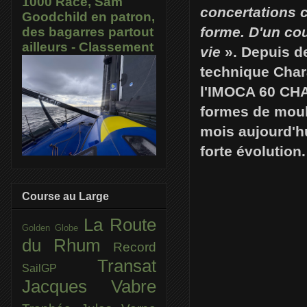
1000 Race, Sam
concertations c
Goodchild en patron,
forme. D'un cou
des bagarres partout
ailleurs - Classement
vie
». Depuis d
technique Chara
l'IMOCA 60 CHAR
formes de moule
mois aujourd'hu
forte évolution.
Course au Large
La Route
Golden Globe
du Rhum
Record
Transat
SailGP
Jacques Vabre