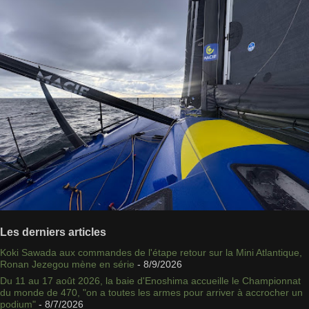
Les derniers articles
Koki Sawada aux commandes de l'étape retour sur la Mini Atlantique,
Ronan Jezegou mène en série
- 8/9/2026
Du 11 au 17 août 2026, la baie d'Enoshima accueille le Championnat
du monde de 470, "on a toutes les armes pour arriver à accrocher un
podium"
- 8/7/2026