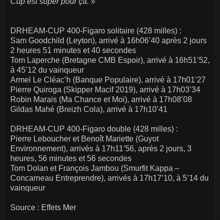
Cup est super pour ça.
»
DRHEAM-CUP 400-Figaro solitaire (428 milles) :
Sam Goodchild (Leyton), arrivé à 16h06’40 après 2 jours
2 heures 51 minutes et 40 secondes
Tom Laperche (Bretagne CMB Espoir), arrivé à 16h51’52,
à 45’12 du vainqueur
Armel Le Cléac’h (Banque Populaire), arrivé à 17h01’27
Pierre Quiroga (Skipper Macif 2019), arrivé à 17h03’34
Robin Marais (Ma Chance et Moi), arrivé à 17h08’08
Gildas Mahé (Breizh Cola), arrivé à 17h10’41
DRHEAM-CUP 400-Figaro double (428 milles) :
Pierre Leboucher et Benoît Mariette (Guyot
Environnement), arrivés à 17h11’56, après 2 jours, 3
heures, 56 minutes et 56 secondes
Tom Dolan et François Jambou (Smurfit Kappa –
Concarneau Entreprendre), arrivés à 17h17’10, à 5’14 du
vainqueur
Source : Effets Mer