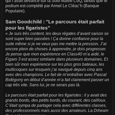
qui l’avait devancé sur la Solo Maître CoQ, tandis que le
podium est complété par Armel Le Cléac’h (Banque
Populaire).
Sam Goodchild : "Le parcours était parfait
pour les figaristes"
«
Je suis très content, les deux régates d’avant saison se
sont super bien passées ! Ça donne confiance pour la
suite même si je ne veux pas me mettre la pression. J’ai
encore plein de choses à apprendre, je dois progresser.
Je pense que mon expérience en Class40 m’a aidé, le
Figaro 3 est assez similaire dans plusieurs domaines. Et
bien sûr mon expérience sur les plus gros bateaux, les
multicoques sur lesquels j’ai navigué depuis cinq ans
avec des champions. Le fait de m’entraîner avec Pascal
Bidégorry en début d’année m’a fait clairement passer un
cap très vite. Sans lui, je ne serais pas là.
Le parcours était parfait pour les figaristes : il y avait des
grands bords, des petits bords, du courant, des cailloux.
C’était sympa de partager cela avec différentes classes,
des professionnels mais aussi des amateurs. La Drheam