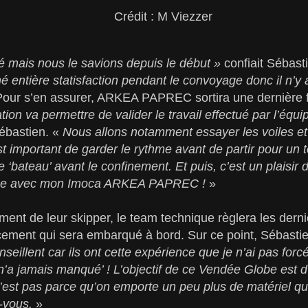
Crédit : M Viezzer
ré mais nous le savions depuis le début »
confiait Sébast
 entière statisfaction pendant le convoyage donc il n’y 
Pour s’en assurer, ARKEA PAPREC sortira une dernière 
tion va permettre de valider le travail effectué par l’équ
ébastien. «
Nous allons notamment essayer les voiles et r
t important de garder le rythme avant de partir pour un
 ‘bateau’ avant le confinement. Et puis, c’est un plaisir 
nne avec mon Imoca ARKEA PAPREC !
»
ent de leur skipper, le team technique règlera les dern
ement qui sera embarqué à bord. Sur ce point, Sébastien
nseillent car ils ont cette expérience que je n’ai pas forc
n’a jamais manqué’ ! L’objectif de ce Vendée Globe est d’a
’est pas parce qu’on emporte un peu plus de matériel q
-vous.
»