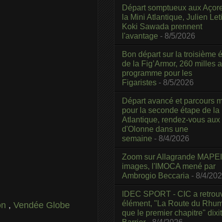
Départ somptueux aux Açor
la Mini Atlantique, Julien Leti
Koki Sawada prennent
l'avantage
- 8/5/2026
Bon départ sur la troisième é
de la Fig’Armor, 260 milles 
programme pour les
Figaristes
- 8/5/2026
Départ avancé et parcours m
pour la seconde étape de la
Atlantique, rendez-vous aux
d'Olonne dans une
semaine
- 8/4/2026
Zoom sur Allagrande MAPEI
images, l'IMOCA mené par
Ambrogio Beccaria
- 8/4/20
IDEC SPORT - CIC a retrou
élément, "La Route du Rhum
on
,
Vendée Globe
que le premier chapitre" dixi