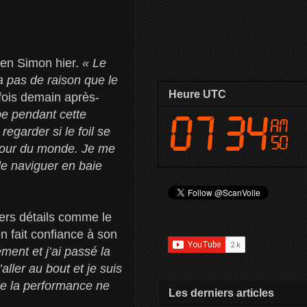
ien Simon hier.
« Le
a pas de raison que le
Heure UTC
fois demain après-
ipe pendant cette
egarder si le foil se
 tour du monde. Je me
de naviguer en baie
iers détails comme le
 fait confiance à son
ément et j’ai passé la
ller au bout et je suis
ue la performance ne
Les derniers articles