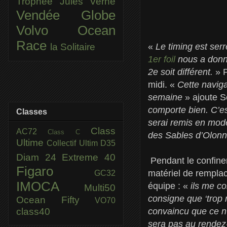
Trophée Jules Verne
Vendée Globe
Volvo Ocean
Race
«
Le timing est ser
la Solitaire
1er foil
nous a donné
2e soit différent.
» 
midi. «
Cette naviga
semaine
» ajoute S
comporte bien. C’es
Classes
serai remis en mode
Class
AC72
Class C
des Sables d’Olo
Ultime
Collectif Ultim
D35
Diam 24
Extreme 40
Pendant le confinem
Figaro
matériel de remplac
GC32
IMOCA
équipe : «
ils me co
Multi50
consigne que ‘trop 
Ocean Fifty
VO70
class40
convaincu que ce n
sera pas au rendez