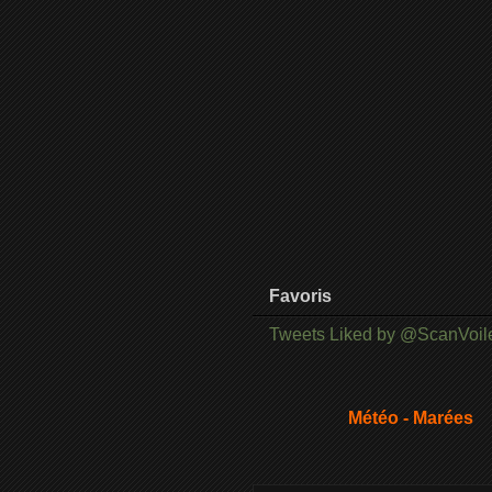
Favoris
Tweets Liked by @ScanVoil
Météo - Marées