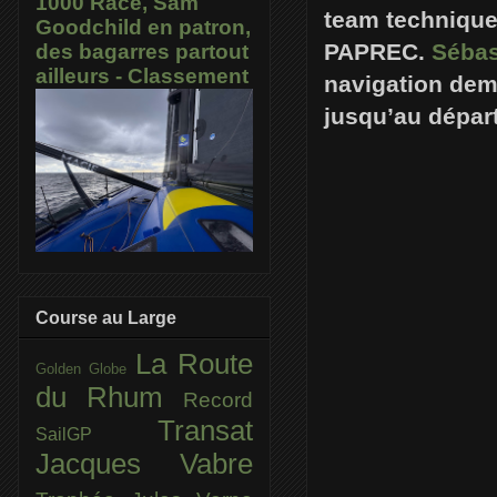
1000 Race, Sam
team technique,
Goodchild en patron,
PAPREC.
Sébas
des bagarres partout
ailleurs - Classement
navigation dem
jusqu’au dépar
Course au Large
La Route
Golden Globe
du Rhum
Record
Transat
SailGP
Jacques Vabre