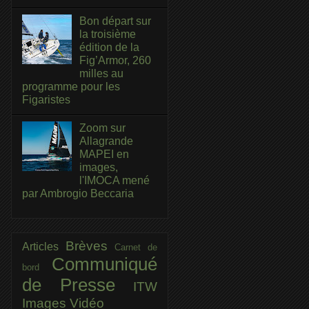
Bon départ sur
la troisième
édition de la
Fig’Armor, 260
milles au
programme pour les
Figaristes
Zoom sur
Allagrande
MAPEI en
images,
l'IMOCA mené
par Ambrogio Beccaria
Brèves
Articles
Carnet de
Communiqué
bord
de Presse
ITW
Images
Vidéo