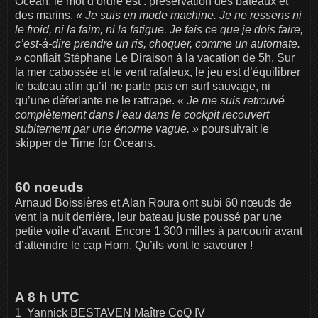
Ocean, le mot d’ordre est : préservation des bateaux et
des marins.
« Je suis en mode machine. Je ne ressens ni
le froid, ni la faim, ni la fatigue. Je fais ce que je dois faire,
c’est-à-dire prendre un ris, choquer, comme un automate.
»
confiait Stéphane Le Diraison à la vacation de 5h. Sur
la mer cabossée et le vent rafaleux, le jeu est d’équilibrer
le bateau afin qu’il ne parte pas en surf sauvage, ni
qu’une déferlante ne le rattrape.
« Je me suis retrouvé
complètement dans l’eau dans le cockpit recouvert
subitement par une énorme vague. »
poursuivait le
skipper de Time for Oceans.
60 noeuds
Arnaud Boissières et Alan Roura ont subi 60 nœuds de
vent la nuit derrière, leur bateau juste poussé par une
petite voile d’avant. Encore 1 300 milles à parcourir avant
d’atteindre le cap Horn. Qu’ils vont le savourer !
A 8 h UTC
1 Yannick BESTAVEN Maître CoQ IV