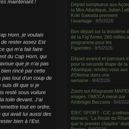
vres maintenant !
Départ somptueux aux Açor
la Mini Atlantique, Julien Leti
Koki Sawada prennent
l'avantage
- 8/5/2026
Bon départ sur la troisième é
p Horn, je voulais
de la Fig’Armor, 260 milles 
e de rester assez Est
programme pour les
Figaristes
- 8/5/2026
e qui m’a fait faire
vent du Cap Horn, qui
Départ avancé et parcours m
’avoue que je n’ai pas
pour la seconde étape de la
Atlantique, rendez-vous aux
bien rincé par cette
d'Olonne dans une
s pas tout d’un coup de
semaine
- 8/4/2026
 suis dit que si je
Zoom sur Allagrande MAPEI
uis resté sous voilure
images, l'IMOCA mené par
a toile devant. J’ai
Ambrogio Beccaria
- 8/4/20
emettre tout en ordre,
IDEC SPORT - CIC a retrou
qui avait lui aussi des
élément, "La Route du Rhum
rester bien à l’Est.
que le premier chapitre" dixi