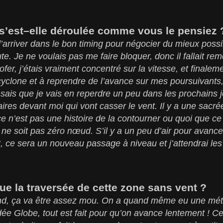
e s’est–elle déroulée comme vous le pensiez
t d’arriver dans le bon timing pour négocier du mieux possi
ute. Je ne voulais pas me faire bloquer, donc il fallait re
ofer, j’étais vraiment concentré sur la vitesse, et finaleme
cyclone et à reprendre de l’avance sur mes poursuivants,
 sais que je vais en reperdre un peu dans les prochains j
res devant moi qui vont casser le vent. Il y a une sacré
ce n’est pas une histoire de la contourner ou quoi que ce so
e soit pas zéro nœud. S’il y a un peu d’air pour avancer, 
t, ce sera un nouveau passage à niveau et j’attendrai les
ue la traversée de cette zone sans vent ?
d, ça va être assez mou. On a quand même eu une mété
ée Globe, tout est fait pour qu’on avance lentement ! C