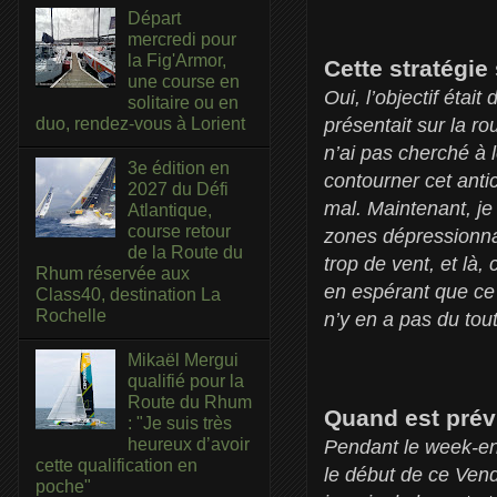
Départ
mercredi pour
la Fig'Armor,
Cette stratégi
une course en
Oui, l’objectif étai
solitaire ou en
duo, rendez-vous à Lorient
présentait sur la ro
n’ai pas cherché à l
3e édition en
contourner cet anti
2027 du Défi
mal. Maintenant, je
Atlantique,
course retour
zones dépressionnai
de la Route du
trop de vent, et là, 
Rhum réservée aux
en espérant que ce n
Class40, destination La
Rochelle
n’y en a pas du tou
Mikaël Mergui
qualifié pour la
Route du Rhum
Quand est prév
: "Je suis très
heureux d’avoir
Pendant le week-en
cette qualification en
le début de ce Vend
poche"