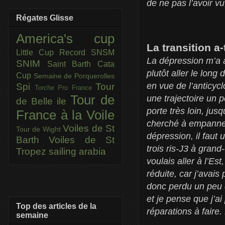
de ne pas l’avoir vu
Régates Glisse
America's cup
La transition a-
Little Cup
Record SNSM
La dépression m’a 
SNIM
Saint Barth Cata
plutôt aller le long
Cup
Semaine de Porquerolles
en vue de l’anticycl
Spi
Tour
Torche Pro France
Tour de
une trajectoire un 
de Belle ile
porte très loin, jus
France à la Voile
cherché à empanner,
Voiles de St
Tour de Wight
dépression, il faut
Barth
Voiles de St
trois ris-J3 à grand
Tropez
sailing arabia
voulais aller à l’Est
réduite, car j’avais
donc perdu un peu d
et je pense que j’a
Top des articles de la
réparations à faire. 
semaine