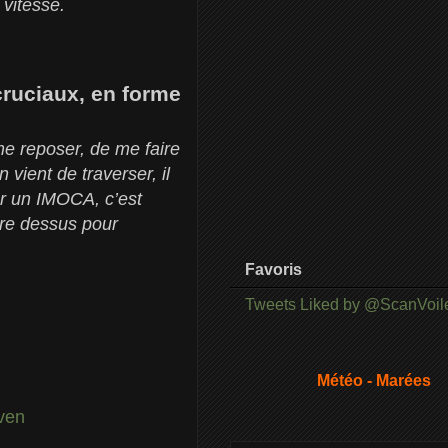
 vitesse.
 cruciaux, en forme
me reposer, de me faire
vient de traverser, il
ur un IMOCA, c’est
tre dessus pour
Favoris
Tweets Liked by @ScanVoil
Météo - Marées
ven