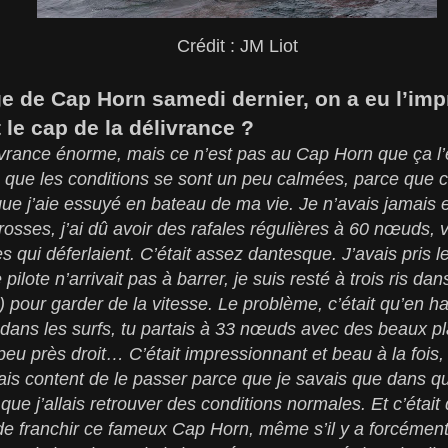
Crédit : JM Liot
e de Cap Horn samedi dernier, on a eu l’im
t le cap de la délivrance ?
livrance énorme, mais ce n’est pas au Cap Horn que ça l’ét
s que les conditions se sont un peu calmées, parce que c
ue j’aie essuyé en bateau de ma vie. Je n’avais jamais e
osses, j’ai dû avoir des rafales régulières à 60 nœuds, v
 qui déferlaient. C’était assez dantesque. J’avais pris le
 pilote n’arrivait pas à barrer, je suis resté à trois ris da
t) pour garder de la vitesse. Le problème, c’était qu’en h
ans les surfs, tu partais à 33 nœuds avec des beaux pla
 peu près droit… C’était impressionnant et beau à la fois,
tais content de le passer parce que je savais que dans 
t que j’allais retrouver des conditions normales. Et c’ét
de franchir ce fameux Cap Horn, même s’il y a forcémen