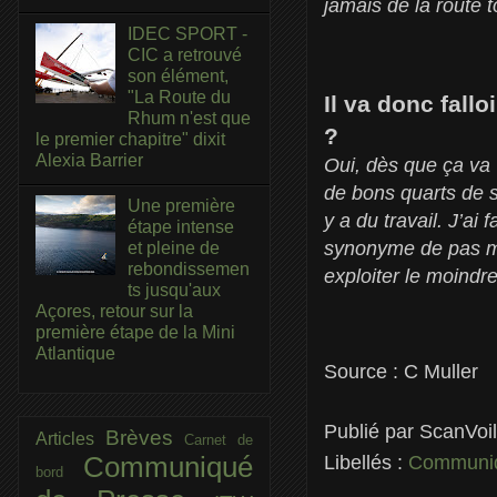
jamais de la route t
IDEC SPORT -
CIC a retrouvé
son élément,
"La Route du
Il va donc fall
Rhum n'est que
?
le premier chapitre" dixit
Alexia Barrier
Oui, dès que ça va 
de bons quarts de s
Une première
y a du travail. J’a
étape intense
synonyme de pas mal
et pleine de
rebondissemen
exploiter le moindre
ts jusqu'aux
Açores, retour sur la
première étape de la Mini
Atlantique
Source : C Muller
Publié par
ScanVoi
Brèves
Articles
Carnet de
Communiqué
Libellés :
Communiq
bord