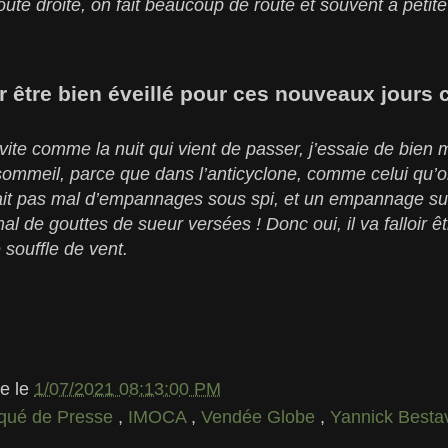
oute droite, on fait beaucoup de route et souvent à petite
oir être bien éveillé pour ces nouveaux jours
vite comme la nuit qui vient de passer, j’essaie de bien 
ommeil, parce que dans l’anticyclone, comme celui qu’on 
i fait pas mal d’empannages sous spi, et un empannage s
 de gouttes de sueur versées ! Donc oui, il va falloir ê
 souffle de vent.
le
le
1/07/2021 08:13:00 PM
ué de Presse
,
IMOCA
,
Vendée Globe
,
Yannick Besta