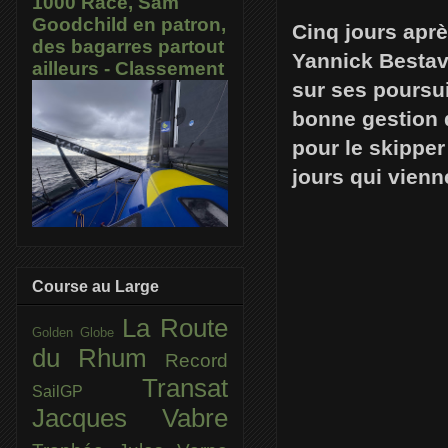
1000 Race, Sam
Goodchild en patron,
Cinq jours aprè
des bagarres partout
Yannick Bestav
ailleurs - Classement
sur ses poursu
bonne gestion d
pour le skipper
jours qui vienn
Course au Large
La Route
Golden Globe
du Rhum
Record
Transat
SailGP
Jacques Vabre