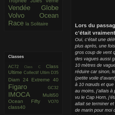
Trophée Jules Verne
Vendée Globe
Volvo Ocean
Race
la Solitaire
Lors du passag
c’était vraimen
Oui, c’était une dé
plus après, une foi
gros coup de vent q
Classes
des vagues aussi gr
10 mètres de vagues
Class
AC72
Class C
réduire car sinon, le
Ultime
Collectif Ultim
D35
(petite voile d’avan
Diam 24
Extreme 40
à 10 nœuds et que d
Figaro
GC32
au moins, j’allais à
IMOCA
Multi50
vu le Cap Horn, j’é
Ocean Fifty
VO70
allait se terminer e
class40
de marin pour moi 