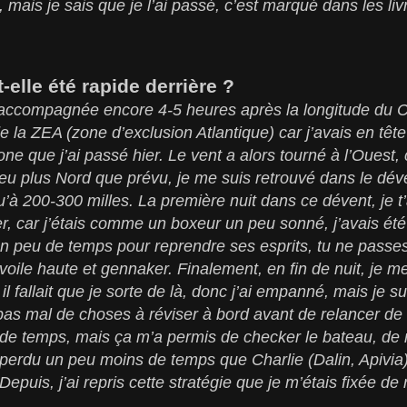
, mais je sais que je l’ai passé, c’est marqué dans les li
t-elle été rapide derrière ?
accompagnée encore 4-5 heures après la longitude du Ca
 de la ZEA (zone d’exclusion Atlantique) car j’avais en têt
one que j’ai passé hier. Le vent a alors tourné à l’Ouest, c
peu plus Nord que prévu, je me suis retrouvé dans le dé
qu’à 200-300 milles. La première nuit dans ce dévent, je t
 car j’étais comme un boxeur un peu sonné, j’avais été 
 un peu de temps pour reprendre ses esprits, tu ne passe
-voile haute et gennaker. Finalement, en fin de nuit, je me
, il fallait que je sorte de là, donc j’ai empanné, mais je s
 pas mal de choses à réviser à bord avant de relancer de l
e temps, mais ça m’a permis de checker le bateau, de r
i perdu un peu moins de temps que Charlie (Dalin, Apivia) 
Depuis, j’ai repris cette stratégie que je m’étais fixée de 