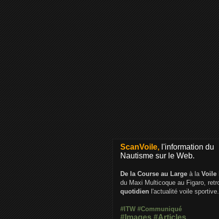
ScanVoile,
l'information du
Nautisme sur le Web.
De la Course au Large
à la
Voile
du Maxi Multicoque au Figaro, ret
quotidien
l'actualité voile sportive.
#ITW
#Communiqué
#Images
#Articles