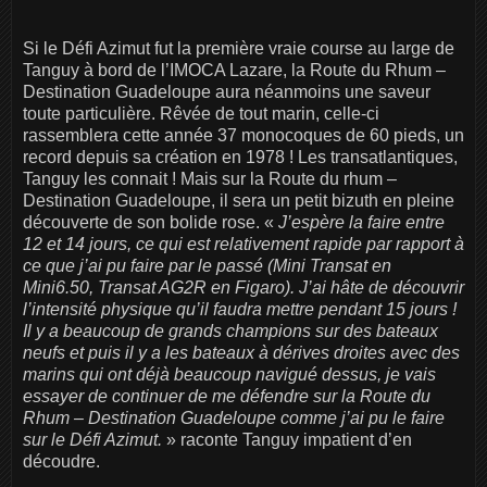
Si le Défi Azimut fut la première vraie course au large de
Tanguy à bord de l’IMOCA Lazare, la Route du Rhum –
Destination Guadeloupe aura néanmoins une saveur
toute particulière. Rêvée de tout marin, celle-ci
rassemblera cette année 37 monocoques de 60 pieds, un
record depuis sa création en 1978 ! Les transatlantiques,
Tanguy les connait ! Mais sur la Route du rhum –
Destination Guadeloupe, il sera un petit bizuth en pleine
découverte de son bolide rose. «
J’espère la faire entre
12 et 14 jours, ce qui est relativement rapide par rapport à
ce que j’ai pu faire par le passé (Mini Transat en
Mini6.50, Transat AG2R en Figaro). J’ai hâte de découvrir
l’intensité physique qu’il faudra mettre pendant 15 jours !
Il y a beaucoup de grands champions sur des bateaux
neufs et puis il y a les bateaux à dérives droites avec des
marins qui ont déjà beaucoup navigué dessus, je vais
essayer de continuer de me défendre sur la Route du
Rhum – Destination Guadeloupe comme j’ai pu le faire
sur le Défi Azimut.
» raconte Tanguy impatient d’en
découdre.