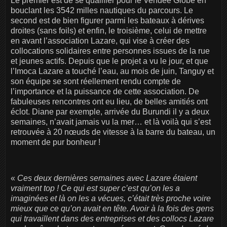
Le premier est de se qualifier pour le Vendée Globe en
bouclant les 3542 milles nautiques du parcours. Le
second est de bien figurer parmi les bateaux à dérives
droites (sans foils) et enfin, le troisième, celui de mettre
en avant l’association Lazare, qui vise à créer des
collocations solidaires entre personnes issues de la rue
et jeunes actifs. Depuis que le projet a vu le jour, et que
l’Imoca Lazare a touché l’eau, au mois de juin, Tanguy et
son équipe se sont réellement rendu compte de
l’importance et la puissance de cette association. De
fabuleuses rencontres ont eu lieu, de belles amitiés ont
éclot. Diane par exemple, arrivée du Burundi il y a deux
semaines, n’avait jamais vu la mer… et là voilà qui s’est
retrouvée à 20 nœuds de vitesse à la barre du bateau, un
moment de pur bonheur !
«
Ces deux dernières semaines avec Lazare étaient
vraiment top ! Ce qui est super c’est qu’on les a
imaginées et là on les a vécues, c’était très proche voire
mieux que ce qu’on avait en tête. Avoir à la fois des gens
qui travaillent dans des entreprises et des collocs Lazare