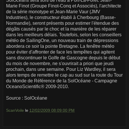
SolOceans sera sorti de l'eau à Port-La-Forêt. Jean-
Marie Finot (Groupe Finot-Conq et Associés), l'architecte
de la série monotype et Jean-Marie Vaur (JMV
Industries), le constructeur établi à Cherbourg (Basse-
Normandie), seront présents pour estimer l'étendue des
dégâts causés par le choc et la manière de les réparer
dans les meilleurs délais. Toutefois, selon les conseillers
météo de SailingOne, un nouveau train de dépressions
abordera ce soir la pointe Bretagne. La fenêtre météo
pour éviter d'affronter de face les tempêtes qui agitent
sans discontinuer le Golfe de Gascogne depuis le début
du mois de novembre, ne s'ouvrirait a priori que jeudi
prochain, dans une semaine. Pour Liz Wardley, il sera
alors temps de remettre le cap au sud sur la route du Tour
du Monde de Référence de la SolOcéane - Campagne
OceanoScientific® 2009-2010.
Source : SolOcéane
ScanVoile
le
12/02/2009 08:09:00 PM