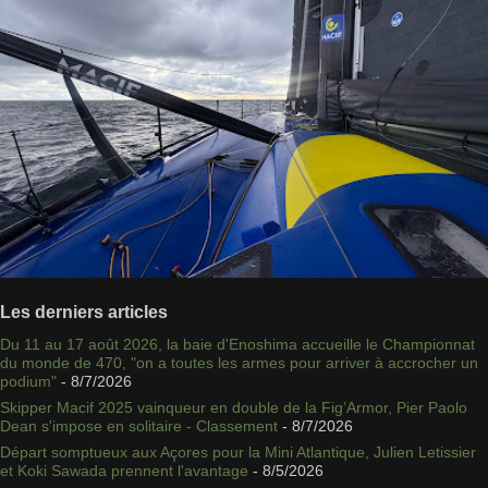
Les derniers articles
Du 11 au 17 août 2026, la baie d'Enoshima accueille le Championnat
du monde de 470, "on a toutes les armes pour arriver à accrocher un
podium"
- 8/7/2026
Skipper Macif 2025 vainqueur en double de la Fig’Armor, Pier Paolo
Dean s'impose en solitaire - Classement
- 8/7/2026
Départ somptueux aux Açores pour la Mini Atlantique, Julien Letissier
et Koki Sawada prennent l'avantage
- 8/5/2026