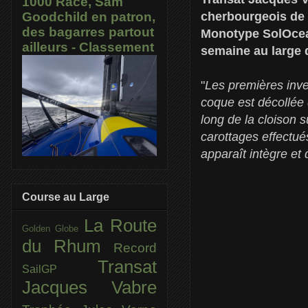
1000 Race, Sam
cherbourgeois de 
Goodchild en patron,
des bagarres partout
Monotype SolOcean
ailleurs - Classement
semaine au large 
"
Les premières inve
coque est décollée 
long de la cloison s
carottages effectu
apparaît intègre et 
Course au Large
La Route
Golden Globe
du Rhum
Record
Transat
SailGP
Jacques Vabre