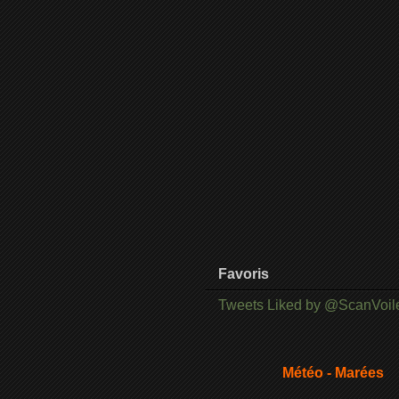
Favoris
Tweets Liked by @ScanVoil
Météo - Marées