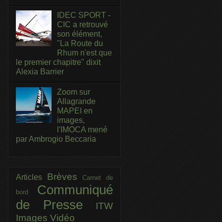
IDEC SPORT -
CIC a retrouvé
son élément,
"La Route du
Rhum n'est que
le premier chapitre" dixit
Alexia Barrier
Zoom sur
Allagrande
MAPEI en
images,
l'IMOCA mené
par Ambrogio Beccaria
Brèves
Articles
Carnet de
Communiqué
bord
de Presse
ITW
Images
Vidéo