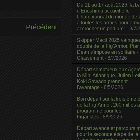
Du 11 au 17 août 2026, la b
d'Enoshima accueille le
Championnat du monde de 4
a toutes les armes pour arriv
Précédent
accrocher un podium"
- 8/7/
Skipper Macif 2025 vainque
double de la Fig’Armor, Pier
Dean s'impose en solitaire -
Classement
- 8/7/2026
Départ somptueux aux Açor
la Mini Atlantique, Julien Leti
Koki Sawada prennent
l'avantage
- 8/5/2026
Bon départ sur la troisième é
de la Fig’Armor, 260 milles 
programme pour les
Figaristes
- 8/5/2026
Départ avancé et parcours m
pour la seconde étape de la