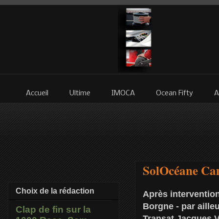
Accueil
Ultime
IMOCA
Ocean Fifty
A
SolOcéane Cam
Choix de la rédaction
Après intervention
Borgne - par aille
Clap de fin sur la
Transat Jacques V