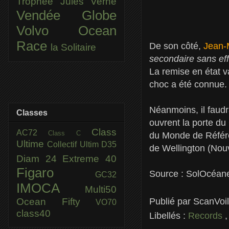
Trophée Jules Verne
Vendée Globe
Volvo Ocean
Race
De son côté,
Jean-
la Solitaire
secondaire sans effe
La remise en état v
choc a été connue.
Néanmoins, il faud
Classes
ouvrent la porte du
Class
AC72
Class C
du Monde de Référ
Ultime
Collectif Ultim
D35
de Wellington (Nou
Diam 24
Extreme 40
Figaro
Source : SolOcéan
GC32
IMOCA
Multi50
Ocean Fifty
Publié par
ScanVoi
VO70
class40
Libellés :
Records