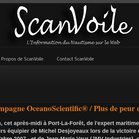
 Propos de ScanVoile
Contact ScanVoile
pagne OceanoScientific® / Plus de peur q
, cet après-midi à Port-La-Forêt, de l'expert marit
urs équipier de Michel Desjoyeaux lors de la victoire
abre 2007 - et de Jean-Marie Vaur (JMV Industries), 