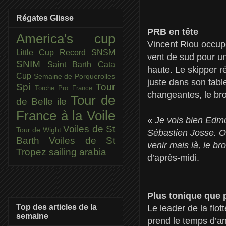
Régates Glisse
PRB en tête
America's cup
Vincent Riou occupe
Little Cup
Record SNSM
vent de sud pour un
SNIM
Saint Barth Cata
haute. Le skipper r
Cup
Semaine de Porquerolles
juste dans son table
Spi
Tour
Torche Pro France
changeantes, le bro
Tour de
de Belle ile
France à la Voile
«
Je vois bien Edm
Voiles de St
Tour de Wight
Sébastien Josse. On
Barth
Voiles de St
venir mais là, le bro
Tropez
sailing arabia
d’après-midi.
Plus tonique que 
Top des articles de la
Le leader de la flo
semaine
prend le temps d’an