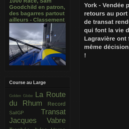
1000 Race, Sam
York - Vendée p
Goodchild en patron,
retours au por
des bagarres partout
ailleurs - Classement
de transat rend
qui font la vie
Lagravière ont 
même décision 
!
Course au Large
La Route
Golden Globe
du Rhum
Record
Transat
SailGP
Jacques Vabre