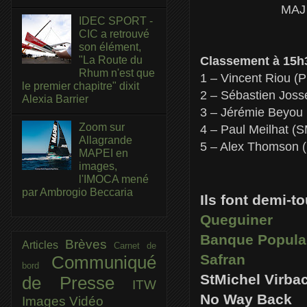
MAJ 
IDEC SPORT -
CIC a retrouvé
son élément,
Classement à 15h
"La Route du
Rhum n'est que
1 – Vincent Riou (P
le premier chapitre" dixit
2 – Sébastien Joss
Alexia Barrier
3 – Jérémie Beyou (
Zoom sur
4 – Paul Meilhat (S
Allagrande
5 – Alex Thomson (
MAPEI en
images,
l'IMOCA mené
par Ambrogio Beccaria
Ils font demi-to
Queguiner
Banque Populai
Brèves
Articles
Carnet de
Safran
Communiqué
bord
StMichel Virba
de Presse
ITW
No Way Back
Images
Vidéo