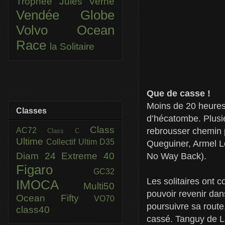
Trophée Jules Verne
Vendée Globe
Volvo Ocean
Race
la Solitaire
Que de casse !
Moins de 20 heures 
Classes
d’hécatombe. Plusi
Class
AC72
rebrousser chemin 
Class C
Ultime
Collectif Ultim
D35
Queguiner, Armel L
Diam 24
Extreme 40
No Way Back).
Figaro
GC32
Les solitaires ont 
IMOCA
Multi50
pouvoir revenir dan
Ocean Fifty
VO70
poursuivre sa route,
class40
cassé. Tanguy de L