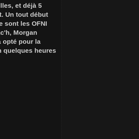
les, et déjà 5
. Un tout début
ce sont les OFNI
éac'h, Morgan
a opté pour la
en quelques heures