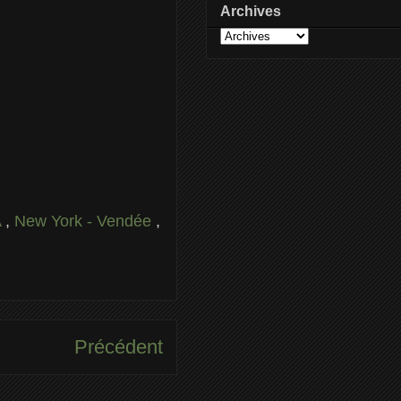
Archives
A
,
New York - Vendée
,
Précédent