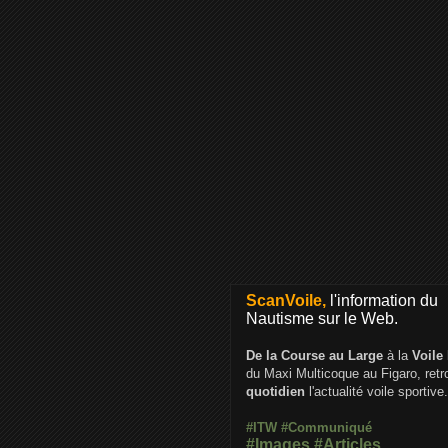
ScanVoile,
l'information du
Nautisme sur le Web.
De la Course au Large
à la
Voile
du Maxi Multicoque au Figaro, ret
quotidien
l'actualité voile sportive.
#ITW
#Communiqué
#Images
#Articles