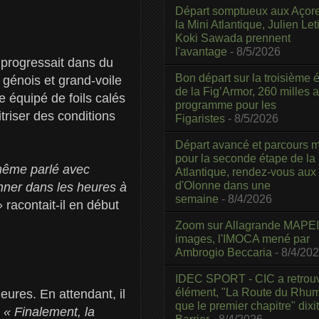
Départ somptueux aux Açor
la Mini Atlantique, Julien Leti
Koki Sawada prennent
l'avantage
- 8/5/2026
B progressait dans du
Bon départ sur la troisième é
génois et grand-voile
de la Fig’Armor, 260 milles 
 équipé de foils calés
programme pour les
triser des conditions
Figaristes
- 8/5/2026
Départ avancé et parcours m
pour la seconde étape de la
même parlé avec
Atlantique, rendez-vous aux
d'Olonne dans une
onner dans les heures à
semaine
- 8/4/2026
»
racontait-il en début
Zoom sur Allagrande MAPEI
images, l'IMOCA mené par
Ambrogio Beccaria
- 8/4/20
IDEC SPORT - CIC a retrou
élément, "La Route du Rhum
eures. En attendant, il
que le premier chapitre" dixi
.
« Finalement, la