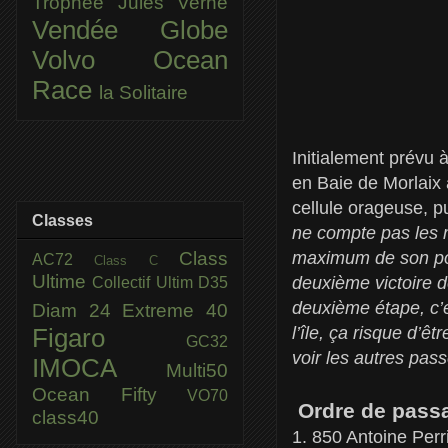
Trophée Jules Verne
Vendée Globe
Volvo Ocean
Race
la Solitaire
Initialement prévu 
en Baie de Morlaix
cellule orageuse, p
Classes
ne compte pas les m
Class
maximum de son pot
AC72
Class C
Ultime
deuxième victoire d
Collectif Ultim
D35
deuxième étape, c’e
Diam 24
Extreme 40
l’île, ça risque d’ê
Figaro
GC32
voir les autres pas
IMOCA
Multi50
Ocean Fifty
VO70
Ordre de passa
class40
1. 850 Antoine Per