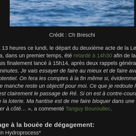
Crédit : Ch Breschi
à 13 heures ce lundi, le départ du deuxième acte de la 
 a, dans un premier temps, été
retardé à 14h30
afin de l
uis finalement lancé à 15h14, après deux rappels génér
inutes. Je vais essayer de faire au mieux et de faire a
entiel. On fera les comptes à la fin même si, évidemme
e manche reste un objectif pour moi. Ce que je redoute l
st clairement le passage de Ré. Si on est à contre-coura
tre la loterie. Ma hantise est de me faire bloquer dans un
ser à côté…
», a commenté
Tanguy Bouroullec
.
ge à la bouée de dégagement:
rin Hydroprocess*