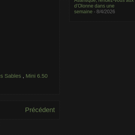
Atlantique, rendez-vous aux
d'Olonne dans une
semaine
- 8/4/2026
Les Sables
,
Mini 6.50
Précédent