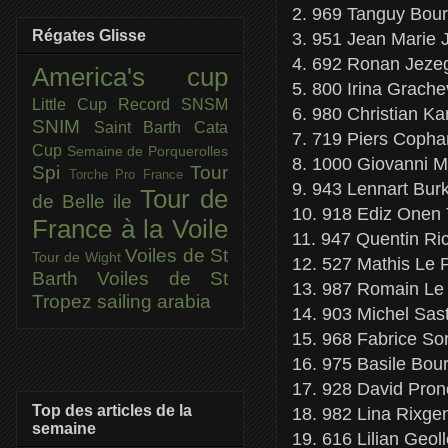
2. 969 Tanguy Bour
Régates Glisse
3. 951 Jean Marie 
4. 692 Ronan Jezeg
America's cup
5. 800 Irina Grach
Little Cup
Record SNSM
6. 980 Christian Ka
SNIM
Saint Barth Cata
7. 719 Piers Copha
Cup
Semaine de Porquerolles
8. 1000 Giovanni M
Spi
Tour
Torche Pro France
9. 943 Lennart Bu
Tour de
de Belle ile
10. 918 Ediz Onen
France à la Voile
11. 947 Quentin Ric
Voiles de St
Tour de Wight
12. 527 Mathis Le P
Barth
Voiles de St
13. 987 Romain Le 
Tropez
sailing arabia
14. 903 Michel Sa
15. 968 Fabrice Sor
16. 975 Basile Bo
17. 928 David Pron
Top des articles de la
18. 982 Lina Rixge
semaine
19. 616 Lilian Geol