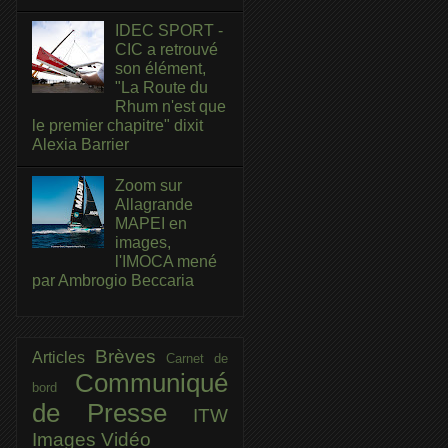
IDEC SPORT -
CIC a retrouvé
son élément,
"La Route du
Rhum n'est que
le premier chapitre" dixit
Alexia Barrier
Zoom sur
Allagrande
MAPEI en
images,
l'IMOCA mené
par Ambrogio Beccaria
Brèves
Articles
Carnet de
Communiqué
bord
de Presse
ITW
Images
Vidéo