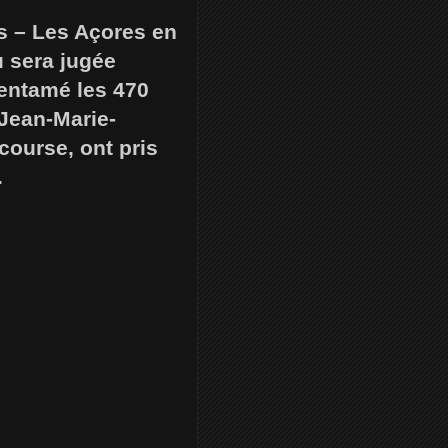
es – Les Açores en
ù sera jugée
 entamé les 470
 Jean-Marie-
course, ont pris
.