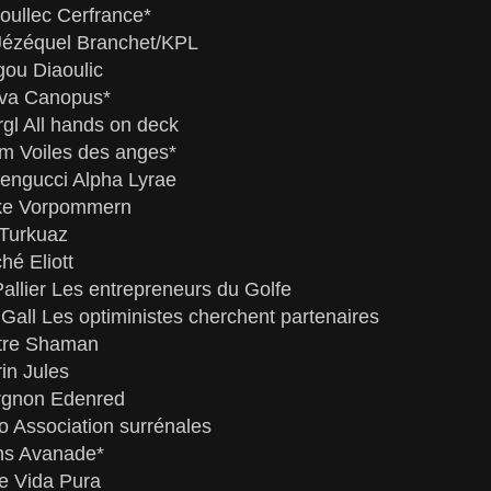
oullec Cerfrance*
Jézéquel Branchet/KPL
ou Diaoulic
eva Canopus*
rgl All hands on deck
m Voiles des anges*
engucci Alpha Lyrae
rke Vorpommern
 Turkuaz
hé Eliott
allier Les entrepreneurs du Golfe
Gall Les optiministes cherchent partenaires
stre Shaman
in Jules
urgnon Edenred
o Association surrénales
ns Avanade*
le Vida Pura