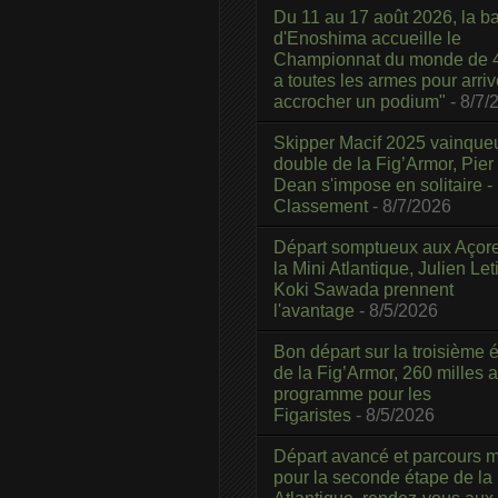
Du 11 au 17 août 2026, la b
d'Enoshima accueille le
Championnat du monde de 4
a toutes les armes pour arriv
accrocher un podium"
- 8/7/
Skipper Macif 2025 vainque
double de la Fig’Armor, Pier
Dean s'impose en solitaire -
Classement
- 8/7/2026
Départ somptueux aux Açor
la Mini Atlantique, Julien Leti
Koki Sawada prennent
l'avantage
- 8/5/2026
Bon départ sur la troisième é
de la Fig’Armor, 260 milles 
programme pour les
Figaristes
- 8/5/2026
Départ avancé et parcours m
pour la seconde étape de la