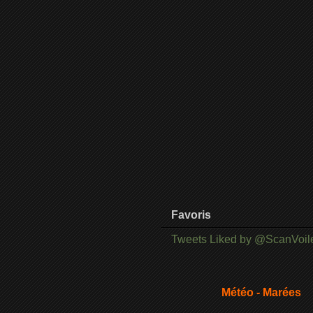
Favoris
Tweets Liked by @ScanVoil
Météo - Marées