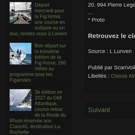
20. 994 Pierre Leg
Départ
mercredi pour
...
la Fig'Armor,
* Proto
une course en
solitaire ou en
duo, rendez-vous à Lorient
Retrouvez le c
Bon départ sur
Source : L Lunven
la troisième
édition de la
Fig’Armor, 260
Publié par
ScanVoi
milles au
programme pour les
Libellés :
Classe M
Figaristes
3e édition en
2027 du Défi
Atlantique,
Suivant
course retour
de la Route du
Rhum réservée aux
Class40, destination La
Rochelle