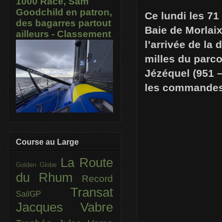
1000 Race, Sam
Goodchild en patron,
Ce lundi les 71
des bagarres partout
Baie de Morlaix
ailleurs - Classement
l’arrivée de la
milles du parco
Jézéquel (951 –
les commandes d
Course au Large
La Route
Golden Globe
du Rhum
Record
Transat
SailGP
Jacques Vabre