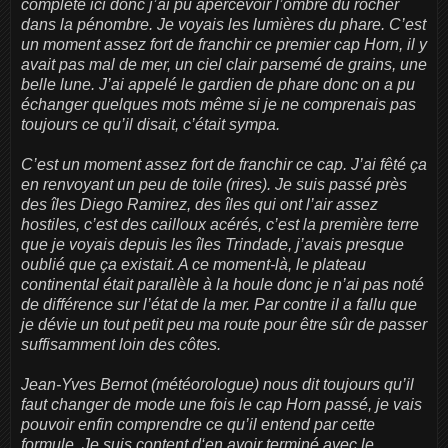
complète ici donc j’ai pu apercevoir l’ombre du rocher
dans la pénombre. Je voyais les lumières du phare. C’est
un moment assez fort de franchir ce premier cap Horn, il y
avait pas mal de mer, un ciel clair parsemé de grains, une
belle lune. J’ai appelé le gardien de phare donc on a pu
échanger quelques mots même si je ne comprenais pas
toujours ce qu’il disait, c’était sympa.
C’est un moment assez fort de franchir ce cap. J’ai fêté ça
en renvoyant un peu de toile (rires). Je suis passé près
des îles Diego Ramirez, des îles qui ont l’air assez
hostiles, c’est des cailloux acérés, c’est la première terre
que je voyais depuis les îles Trindade, j’avais presque
oublié que ça existait. A ce moment-là, le plateau
continental était parallèle à la houle donc je n’ai pas noté
de différence sur l’état de la mer. Par contre il a fallu que
je dévie un tout petit peu ma route pour être sûr de passer
suffisamment loin des côtes.
Jean-Yves Bernot (météorologue) nous dit toujours qu’il
faut changer de mode une fois le cap Horn passé, je vais
pouvoir enfin comprendre ce qu’il entend par cette
formule. Je suis content d‘en avoir terminé avec le