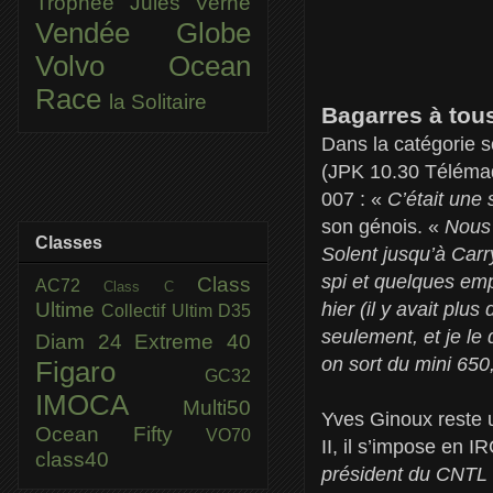
Trophée Jules Verne
Vendée Globe
Volvo Ocean
Race
la Solitaire
Bagarres à tou
Dans la catégorie 
(JPK 10.30 Télémaqu
007 : «
C’était une
son génois. «
Nous 
Classes
Solent jusqu’à Carry
spi et quelques emp
Class
AC72
Class C
Ultime
hier (il y avait plu
Collectif Ultim
D35
seulement, et je le
Diam 24
Extreme 40
on sort du mini 650
Figaro
GC32
IMOCA
Multi50
Yves Ginoux reste u
Ocean Fifty
VO70
II, il s’impose en I
class40
président du CNTL 