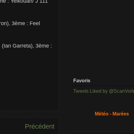
me : Yelkouan/ J 111
ron), 3ème : Feel
 (Ian Garreta), 3ème :
Favoris
Tweets Liked by @ScanVoil
Météo - Marées
Précédent