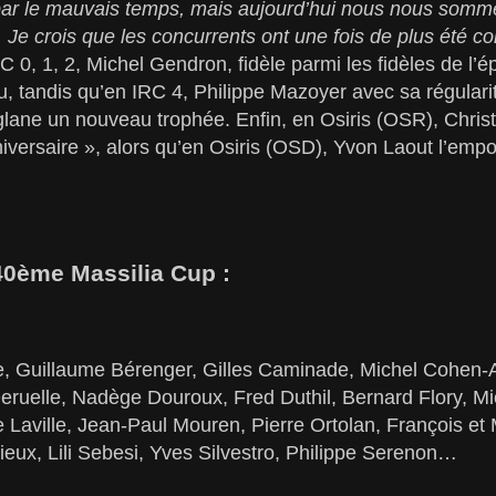
ar le mauvais temps, mais aujourd’hui nous nous somme
 Je crois que les concurrents ont une fois de plus été c
C 0, 1, 2, Michel Gendron, fidèle parmi les fidèles de l
, tandis qu’en IRC 4, Philippe Mazoyer avec sa régularité
glane un nouveau trophée. Enfin, en Osiris (OSR), Chri
niversaire », alors qu’en Osiris (OSD), Yvon Laout l’emp
a 40ème Massilia Cup :
, Guillaume Bérenger, Gilles Caminade, Michel Cohen-A
Deruelle, Nadège Douroux, Fred Duthil, Bernard Flory, M
 Laville, Jean-Paul Mouren, Pierre Ortolan, François et 
eux, Lili Sebesi, Yves Silvestro, Philippe Serenon…