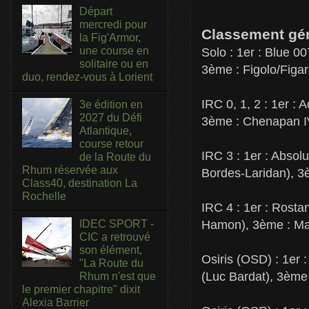
Départ
mercredi pour
Classement gén
la Fig'Armor,
une course en
Solo : 1er : Blue 
solitaire ou en
3ème : Figolo/Figa
duo, rendez-vous à Lorient
IRC 0, 1, 2 : 1er :
3e édition en
2027 du Défi
3ème : Chenapan I
Atlantique,
course retour
IRC 3 : 1er : Absol
de la Route du
Rhum réservée aux
Bordes-Laridan), 
Class40, destination La
Rochelle
IRC 4 : 1er : Rost
Hamon), 3ème : Ma
IDEC SPORT -
CIC a retrouvé
son élément,
Osiris (OSD) : 1er
"La Route du
(Luc Bardat), 3ème
Rhum n'est que
le premier chapitre" dixit
Alexia Barrier