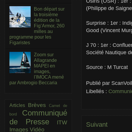
Osiris (OSR) : 1er 
(Philippe de Saign
Bon départ sur
la troisième
édition de la
Surprise : 1er : In
Fig’Armor, 260
Good (Vincent Murg
milles au
programme pour les
Figaristes
J 70 : 1er : Conflu
Société Nautique 
Zoom sur
Allagrande
MAPEI en
Source : M Turcat
images,
l'IMOCA mené
par Ambrogio Beccaria
Publié par
ScanVoi
Libellés :
Communiq
Brèves
Articles
Carnet de
Communiqué
bord
de Presse
ITW
Suivant
Images
Vidéo