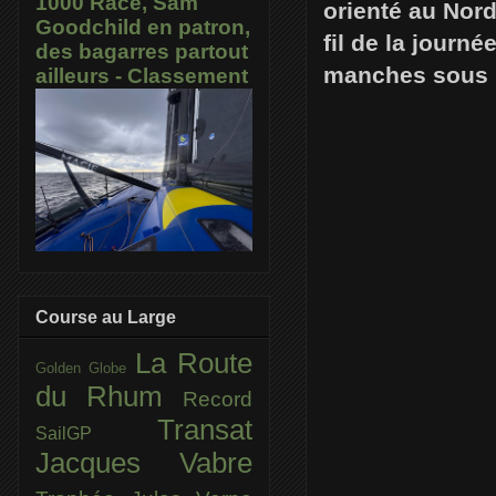
1000 Race, Sam
orienté au Nor
Goodchild en patron,
fil de la journ
des bagarres partout
manches sous u
ailleurs - Classement
Course au Large
La Route
Golden Globe
du Rhum
Record
Transat
SailGP
Jacques Vabre