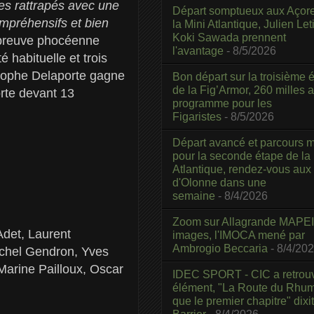
s rattrapés avec une
Départ somptueux aux Açor
ompréhensifs et bien
la Mini Atlantique, Julien Leti
Koki Sawada prennent
’épreuve phocéenne
l'avantage
- 8/5/2026
 habituelle et trois
stophe Delaporte gagne
Bon départ sur la troisième é
de la Fig’Armor, 260 milles 
orte devant 13
programme pour les
Figaristes
- 8/5/2026
Départ avancé et parcours m
pour la seconde étape de la
Atlantique, rendez-vous aux
d'Olonne dans une
semaine
- 8/4/2026
Zoom sur Allagrande MAPEI
det, Laurent
images, l'IMOCA mené par
Ambrogio Beccaria
- 8/4/20
ichel Gendron, Yves
Marine Pailloux, Oscar
IDEC SPORT - CIC a retrou
élément, "La Route du Rhum
que le premier chapitre" dixi