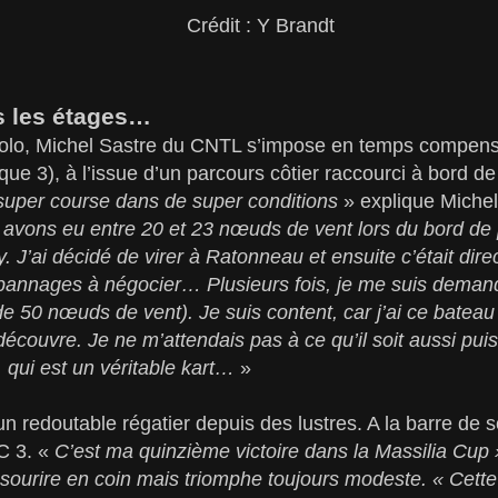
Crédit : Y Brandt
s les étages…
solo, Michel Sastre du CNTL s’impose en temps compensé
e 3), à l’issue d’un parcours côtier raccourci à bord d
 super course dans de super conditions
» explique Michel 
avons eu entre 20 et 23 nœuds de vent lors du bord de
. J’ai décidé de virer à Ratonneau et ensuite c’était dir
annages à négocier… Plusieurs fois, je me suis demandé
s de 50 nœuds de vent). Je suis content, car j’ai ce batea
 découvre. Je ne m’attendais pas à ce qu’il soit aussi pui
, qui est un véritable kart…
»
n redoutable régatier depuis des lustres. A la barre de 
RC 3. «
C’est ma quinzième victoire dans la Massilia Cup »
sourire en coin mais triomphe toujours modeste. « Cette