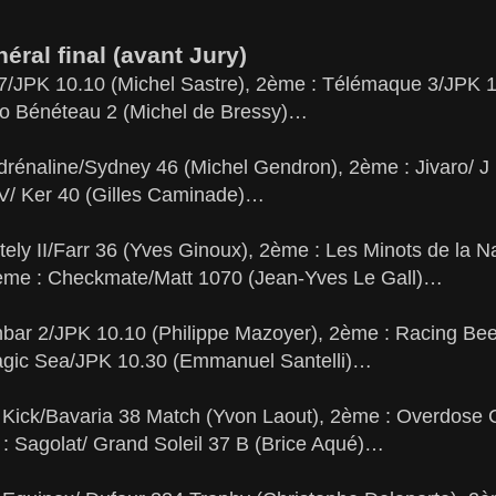
éral final (avant Jury)
007/JPK 10.10 (Michel Sastre), 2ème : Télémaque 3/JPK 1
ro Bénéteau 2 (Michel de Bressy)…
 Adrénaline/Sydney 46 (Michel Gendron), 2ème : Jivaro/ J
V/ Ker 40 (Gilles Caminade)…
utely II/Farr 36 (Yves Ginoux), 2ème : Les Minots de la N
3ème : Checkmate/Matt 1070 (Jean-Yves Le Gall)…
anbar 2/JPK 10.10 (Philippe Mazoyer), 2ème : Racing Be
gic Sea/JPK 10.30 (Emmanuel Santelli)…
 : Kick/Bavaria 38 Match (Yvon Laout), 2ème : Overdose
 : Sagolat/ Grand Soleil 37 B (Brice Aqué)…