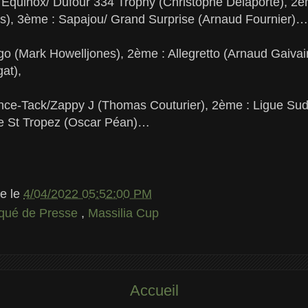
: Equinox/ Dufour 334 Trophy (Christophe Delaporte), 2è
es), 3ème : Sapajou/ Grand Surprise (Arnaud Fournier)…
digo (Mark Howelljones), 2ème : Allegretto (Arnaud Gaivai
at),
ence-Tack/Zappy J (Thomas Couturier), 2ème : Ligue Sud
de St Tropez (Oscar Péan)…
le
le
4/04/2022 05:52:00 PM
ué de Presse
,
Massilia Cup
Accueil