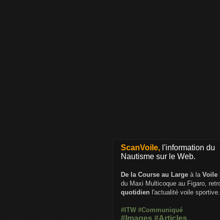
ScanVoile,
l'information du
Nautisme sur le Web.
De la Course au Large
à la
Voile
du Maxi Multicoque au Figaro, ret
quotidien
l'actualité voile sportive.
#ITW
#Communiqué
#Images
#Articles