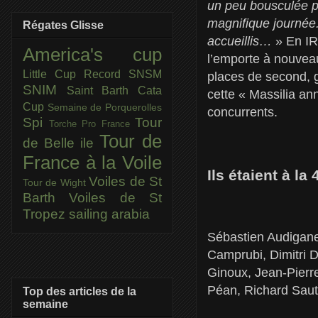
un peu bousculée p
magnifique journée.
Régates Glisse
accueillis…
» En IR
America's cup
l’emporte à nouveau
Little Cup
Record SNSM
places de second, 
SNIM
Saint Barth Cata
cette « Massilia an
Cup
Semaine de Porquerolles
concurrents.
Spi
Tour
Torche Pro France
Tour de
de Belle ile
France à la Voile
Ils étaient à l
Voiles de St
Tour de Wight
Barth
Voiles de St
Tropez
sailing arabia
Sébastien Audigane
Camprubi, Dimitri 
Ginoux, Jean-Pierre
Péan, Richard Sauti
Top des articles de la
semaine