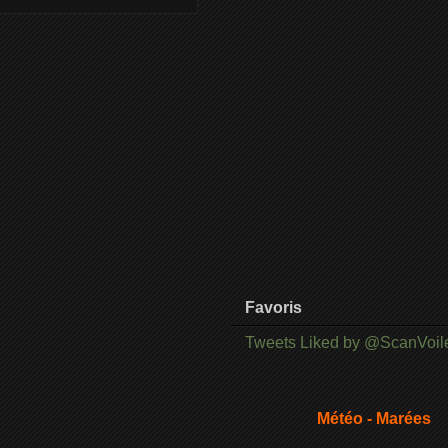
Favoris
Tweets Liked by @ScanVoil
Météo - Marées