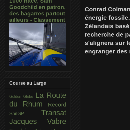
1000 Race, Sam
Goodchild en patron,
Conrad Colman 
des bagarres partout
énergie fossile
ailleurs - Classement
Zélandais basé 
recherche de p
s'alignera sur
engranger des m
Course au Large
La Route
Golden Globe
du Rhum
Record
Transat
SailGP
Jacques Vabre