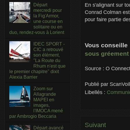
En s'alignant sur 
Départ
mercredi pour
Conrad Colman est 
la Fig'Armor,
pour faire partie d
une course en
solitaire ou en
duo, rendez-vous à Lorient
IDEC SPORT -
Vous conseille
CIC a retrouvé
sous gréement 
son élément,
"La Route du
Rhum n'est que
Source : O Connect
le premier chapitre" dixit
Alexia Barrier
Publié par
ScanVoi
Zoom sur
Libellés :
Communiq
Allagrande
MAPEI en
images,
l'IMOCA mené
par Ambrogio Beccaria
Suivant
Départ avancé