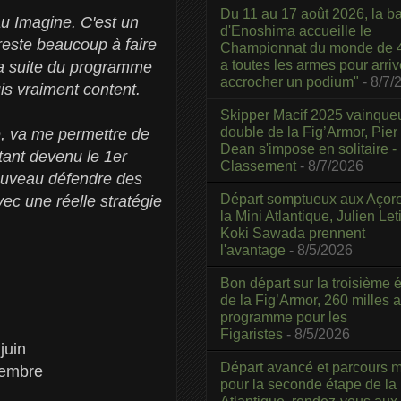
Du 11 au 17 août 2026, la b
au Imagine. C'est un
d'Enoshima accueille le
reste beaucoup à faire
Championnat du monde de 4
a toutes les armes pour arriv
 la suite du programme
accrocher un podium"
- 8/7/
is vraiment content.
Skipper Macif 2025 vainque
double de la Fig’Armor, Pier
e, va me permettre de
Dean s'impose en solitaire -
Etant devenu le 1er
Classement
- 8/7/2026
nouveau défendre des
Départ somptueux aux Açor
ec une réelle stratégie
la Mini Atlantique, Julien Leti
Koki Sawada prennent
l'avantage
- 8/5/2026
Bon départ sur la troisième é
de la Fig’Armor, 260 milles 
programme pour les
Figaristes
- 8/5/2026
juin
Départ avancé et parcours m
vembre
pour la seconde étape de la