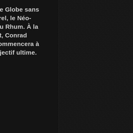
ée Globe sans
el, le Néo-
du Rhum. À la
t, Conrad
 commencera à
ctif ultime.