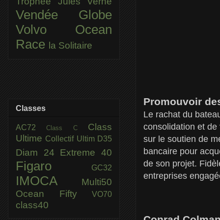
Trophée Jules Verne
Vendée Globe
Volvo Ocean
Race
la Solitaire
Promouvoir des
Classes
Le rachat du bateau
Class
consolidation et de
AC72
Class C
Ultime
sur le soutien de m
Collectif Ultim
D35
bancaire pour acqué
Diam 24
Extreme 40
de son projet. Fidè
Figaro
GC32
entreprises engagé
IMOCA
Multi50
Ocean Fifty
VO70
class40
Conrad Colman :