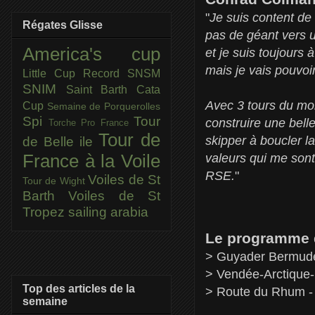
"
Je suis content de
Régates Glisse
pas de géant vers u
America's cup
et je suis toujours
mais je vais pouvoi
Little Cup
Record SNSM
SNIM
Saint Barth Cata
Avec 3 tours du mon
Cup
Semaine de Porquerolles
Spi
Tour
construire une bell
Torche Pro France
Tour de
skipper à boucler l
de Belle ile
valeurs qui me sont
France à la Voile
RSE.
"
Voiles de St
Tour de Wight
Barth
Voiles de St
Tropez
sailing arabia
Le programme 
> Guyader Bermudes
> Vendée-Arctique-
Top des articles de la
> Route du Rhum - 
semaine