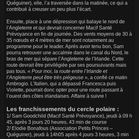
Quéguiner), elle, l’a traversée dans la matinée, ce qui a
contribué à creuser un peu plus l’écart.
Ensuite, place à une dépression qui balaye le nord de
l’Angleterre et qui devrait concerner Macif Santé
Prévoyance en fin de journée. Des vents moyens de 30 à
35 nœuds et 4 mètres de mer sont notamment au
programme pour le leader. Après avoir tenu bon, Sam
pourra retrouver une accalmie dans le canal du Nord, le
bras de mer qui sépare l’Angleterre de l’Irlande. Cette
route devrait être privilégiée par ses poursuivants mais
pas tous. «
Pour moi, la route entre l’Irlande et
l’Angleterre peut être très piégeuse
», a confié ce matin
Ambrogio. L’Italien, qui a dépassé Francesca puis
Violette, pourrait donc opter pour une route passant à
l’ouest des côtes irlandaises. Affaire à suivre !
Les franchissements du cercle polaire :
1/ Sam Goodchild (Macif Santé Prévoyance), jeudi à 09 h
45, après 3 jours 20 heures, 43 min de course
2/ Elodie Bonafous (Association Petits Princes –
Quéguiner), jeudi à 14h05 après 4 jours 3 heures, 3 min