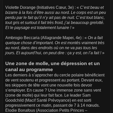
Violette Dorange (Initiatives Cœur, 3e) : «
C’est beau et
bizarre à la fois d’être aussi au nord. Le corps est un peu
perdu par le fait qu’il n’y ait pas de nuit. C’est tout blanc,
tout gris et surtout il fait très froid, j’ai beaucoup grelotté.
Et le paysage est totalement lunaire !
»
Ambrogio Beccaria (Allagrande Mapei, 4e) : «
On a fait
quelque chose d’important. On est montés vraiment très
au nord, dans des endroits où on ne va pas tous les
jours. Et aujourd’hui, on peut dire : ça y est, on l’a fait !
»
Une zone de molle, une dépression et un
canal au programme
Les derniers à s’approcher du cercle polaire bénéficient
de vent soutenu et progressent au portant. Devant eux,
les skippers de tête vont une nouvelle fois devoir
s’employer. En cause ? Une immense zone sans vent
(zone de molle) qui leur fait face. Le leader Sam
Goodchild (Macif Santé Prévoyance) en est sorti
progressivement ce matin, passant de 7 à 14 nœuds.
Élodie Bonafous (Association Petits Princes –