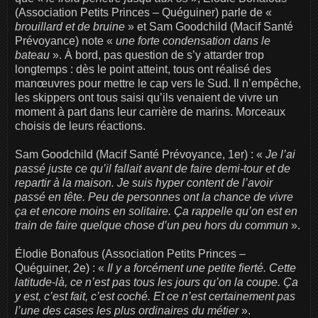
(Association Petits Princes – Quéguiner) parle de «
brouillard et de bruine
» et Sam Goodchild (Macif Santé
Prévoyance) note «
une forte condensation dans le
bateau
». À bord, pas question de s’y attarder trop
longtemps : dès le point atteint, tous ont réalisé des
manœuvres pour mettre le cap vers le Sud. Il n’empêche,
les skippers ont tous saisi qu’ils venaient de vivre un
moment à part dans leur carrière de marins. Morceaux
choisis de leurs réactions.
Sam Goodchild (Macif Santé Prévoyance, 1er) : «
Je l’ai
passé juste ce qu’il fallait avant de faire demi-tour et de
repartir à la maison. Je suis hyper content de l’avoir
passé en tête. Peu de personnes ont la chance de vivre
ça et encore moins en solitaire. Ça rappelle qu’on est en
train de faire quelque chose d’un peu hors du commun
».
Élodie Bonafous (Association Petits Princes –
Quéguiner, 2e) : «
Il y a forcément une petite fierté. Cette
latitude-là, ce n’est pas tous les jours qu’on la coupe. Ça
y est, c’est fait, c’est coché. Et ce n’est certainement pas
l’une des cases les plus ordinaires du métier
».