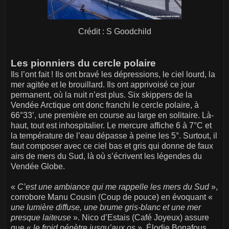
Crédit : S Goodchild
Les pionniers du cercle polaire
Ils l’ont fait ! Ils ont bravé les dépressions, le ciel lourd, la
mer agitée et le brouillard. Ils ont apprivoisé ce jour
permanent, où la nuit n’est plus. Six skippers de la
Vendée Arctique ont donc franchi le cercle polaire, à
66°33’, une première en course au large en solitaire. Là-
haut, tout est inhospitalier. Le mercure affiche 6 à 7°C et
la température de l’eau dépasse à peine les 5°. Surtout, il
faut composer avec ce ciel bas et gris qui donne de faux
airs de mers du Sud, là où s’écrivent les légendes du
Vendée Globe.
«
C’est une ambiance qui me rappelle les mers du Sud
»,
corrobore Manu Cousin (Coup de pouce) en évoquant «
une lumière diffuse, une brume gris-blanc et une mer
presque laiteuse
». Nico d’Estais (Café Joyeux) assure
que «
le froid pénètre jusqu’aux os
», Élodie Bonafous