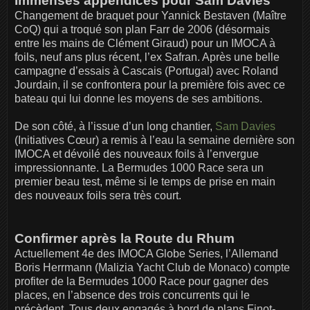
Immenses appendices pour Sam Davies
Changement de braquet pour Yannick Bestaven (Maître
CoQ) qui a troqué son plan Farr de 2006 (désormais
entre les mains de Clément Giraud) pour un IMOCA à
foils, neuf ans plus récent, l’ex Safran. Après une belle
campagne d’essais à Cascais (Portugal) avec Roland
Jourdain, il se confrontera pour la première fois avec ce
bateau qui lui donne les moyens de ses ambitions.
De son côté, à l’issue d’un long chantier,
Sam Davies
(Initiatives Cœur) a remis à l’eau la semaine dernière son
IMOCA et dévoilé des nouveaux foils à l’envergue
impressionnante. La Bermudes 1000 Race sera un
premier beau test, même si le temps de prise en main
des nouveaux foils sera très court.
Confirmer après la Route du Rhum
Actuellement 4e des IMOCA Globe Series, l’Allemand
Boris Herrmann (Malizia Yacht Club de Monaco) compte
profiter de la Bermudes 1000 Race pour gagner des
places, en l’absence des trois concurrents qui le
précèdent. Tous deux engagés à bord de plans Finot-