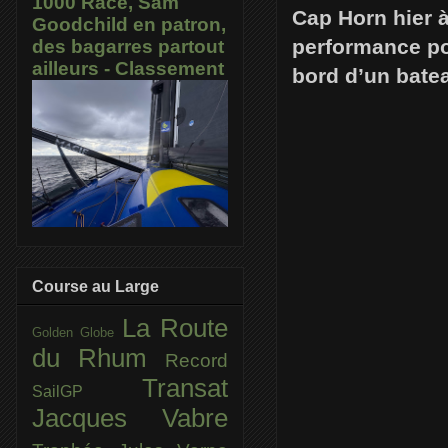
1000 Race, Sam
Cap Horn hier 
Goodchild en patron,
performance po
des bagarres partout
ailleurs - Classement
bord d’un batea
Course au Large
La Route
Golden Globe
du Rhum
Record
Transat
SailGP
Jacques Vabre