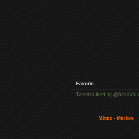
Favoris
Tweets Liked by @ScanVoil
Météo - Marées