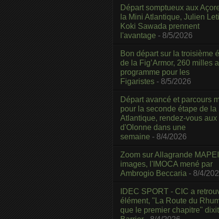
Départ somptueux aux Açor
la Mini Atlantique, Julien Leti
Koki Sawada prennent
l'avantage
- 8/5/2026
Bon départ sur la troisième é
de la Fig’Armor, 260 milles 
programme pour les
Figaristes
- 8/5/2026
Départ avancé et parcours m
pour la seconde étape de la
Atlantique, rendez-vous aux
d'Olonne dans une
semaine
- 8/4/2026
Zoom sur Allagrande MAPEI
images, l'IMOCA mené par
Ambrogio Beccaria
- 8/4/20
IDEC SPORT - CIC a retrou
élément, "La Route du Rhum
que le premier chapitre" dixi