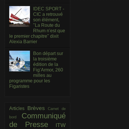
IDEC SPORT -
CIC a retrouvé
son élément,
"La Route du
Rhum n'est que
le premier chapitre" dixit
Alexia Barrier
Bon départ sur
la troisième
édition de la
Fig’Armor, 260
milles au
programme pour les
Figaristes
Brèves
Articles
Carnet de
Communiqué
bord
de Presse
ITW