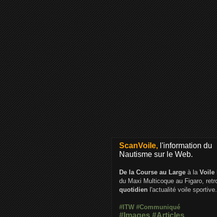
ScanVoile,
l'information du
Nautisme sur le Web.
De la Course au Large
à la
Voile
du Maxi Multicoque au Figaro, ret
quotidien
l'actualité voile sportive.
#ITW
#Communiqué
#Images
#Articles