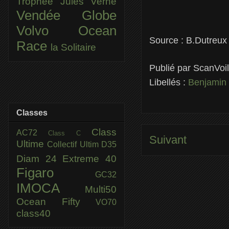
Trophée Jules Verne
Vendée Globe
Volvo Ocean
Source : B.Dutreux
Race
la Solitaire
Publié par
ScanVoi
Libellés :
Benjamin
Classes
Class
AC72
Class C
Suivant
Ultime
Collectif Ultim
D35
Diam 24
Extreme 40
Figaro
GC32
IMOCA
Multi50
Ocean Fifty
VO70
class40